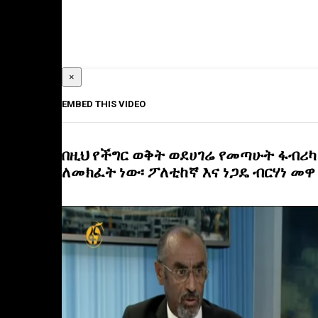
×
EMBED THIS VIDEO
በዚህ የችግር ወቅት ወደሀገሬ የመጣሁት ፋብሪካ
ለመክፈት ነው፡ ፖለቲከኛ እና ነጋዴ ብርሃነ መዋ