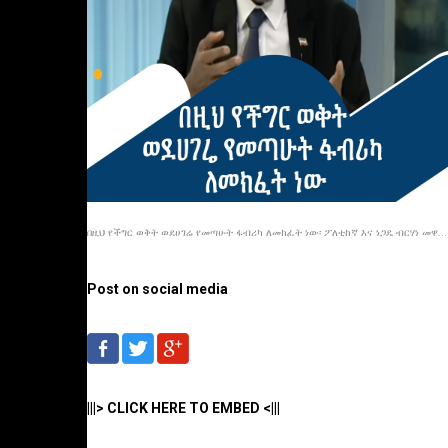
በዚህ የችግር ወቅት ወደሀገሬ የመጣሁት ፋብሪካ ለመክፈት ነው፡ ፖለቲከኛ እና ነጋዴ ብርሃነ መዋ...
Post on social media
|||> CLICK HERE TO EMBED <|||