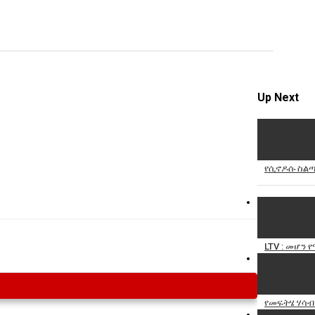
Specify
Reason
Up Next
Cancel
Report th
የሲኖዶሱ ስልጣ
LTV : መሆን 
የመፍትሄ ሃሳ