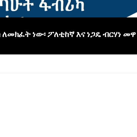
 ለመክፈት ነው፡ ፖለቲከኛ እና ነጋዴ ብርሃነ መዋ
×
Report
this
video