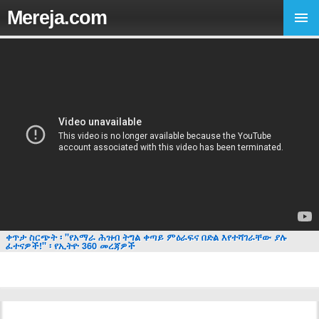
Mereja.com
ቀጥታ ስርጭት ፡ "የአማራ ሕዝብ ትግል ቀጣይ ምዕራፍና በድል እየተሻገራቸው ያሉ
ፈተናዎች!" ፡ የኢትዮ 360 መረጃዎች