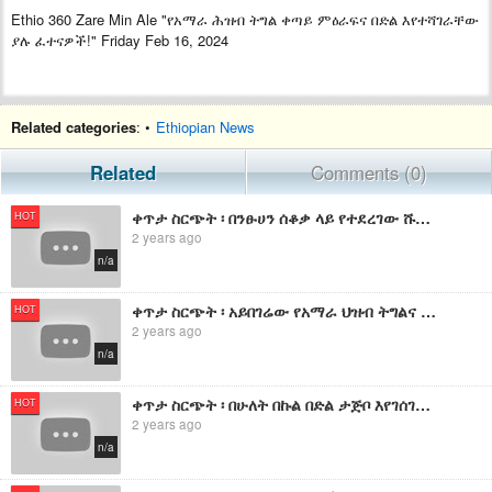
Ethio 360 Zare Min Ale "የአማራ ሕዝብ ትግል ቀጣይ ምዕራፍና በድል እየተሻገራቸው
ያሉ ፈተናዎች!" Friday Feb 16, 2024
Related categories
: •
Ethiopian News
Related
Comments (0)
ቀጥታ ስርጭት ፡ በንፁሀን ሰቆቃ ላይ የተደረገው ሹም ሽር እና የአማራ ሕዝብ ትግል ፡ የኢትዮ 360 መረጃዎች
HOT
2 years ago
n/a
ቀጥታ ስርጭት ፡ አይበገሬው የአማራ ህዝብ ትግልና የዛሬ ድሎች ! የኢትዮ 360 መረጃዎች
HOT
2 years ago
n/a
ቀጥታ ስርጭት ፡ በሁለት በኩል በድል ታጅቦ እየገሰገሰ ያለው የአማራ ፋኖ ድል!" ፡ የኢትዮ 360 መረጃዎች
HOT
2 years ago
n/a