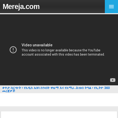
Mereja.com
ቀጥታ ስርጭት ፡ የአዲስ አበባ ስንብት ዋዜማ እና የአማራ ሕዝብ ትግል ፡ የኢትዮ 360
መረጃዎች