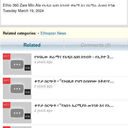
Ethio 360 Zare Min Ale የአዲስ አበባ ስንብት ዋዜማ እና የአማራ ሕዝብ ትግል
Tuesday March 19, 2024
Related categories
: •
Ethiopian News
Related
Comments (0)
የጉባኤው ድራማና የአዲስ አበባ ስንብት - የኢትዮ 360 መረጃዎች
HOT
4 years ago
n/a
ቀጥታ ስርጭት ፡ "የኦህዴድ የዝግ ስብሰባው እቅድ፣የአዲስ አበባና የአማራ ህዝብ ትግል!" ፡ የኢትዮ 360 መረጃዎች
HOT
2 years ago
n/a
ቀጥታ ስርጭት ፡ "የአቡነ ኤርሚያስ መንገድ እና የአዲስ አበባ ህዝብ ዝግጅት" ፡ የኢትዮ 360 መረጃዎች
HOT
2 years ago
n/a