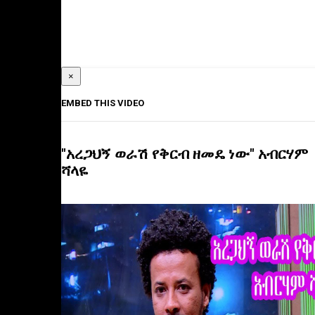
×
EMBED THIS VIDEO
"አረጋህኝ ወራሽ የቅርብ ዘመዴ ነው" አብርሃም
ሻላዬ