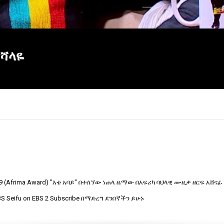
 ሻላዬ
9 (Afrima Award) "እቴ አባይ" በተሰኘው ነጠላ ዜማው በአፍሪካ ባህላዊ ሙዚቃ ዘርፍ አሸ
 Seifu on EBS 2 Subscribe በማድረግ ደንበኛችን ይሁኑ