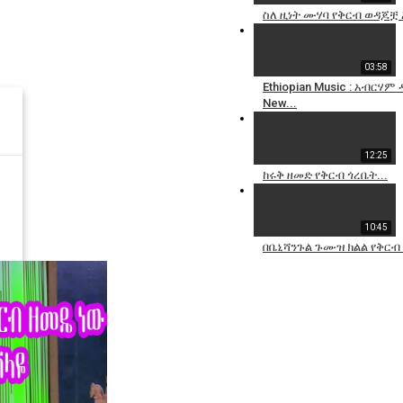
ስለ ዚነት ሙሃባ የቅርብ ወዳጆቿ 
03:58
Ethiopian Music : አብር
New...
12:25
ከሩቅ ዘመድ የቅርብ ጎረቤት...
10:45
በቤኒሻንጉል ጉሙዝ ክልል የቅርብ 