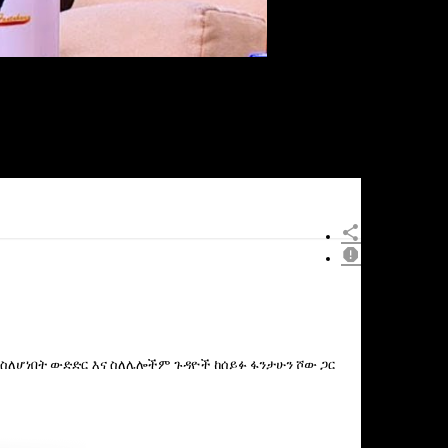
×
ናፊ ስለሆነበት ውድድር እና ስለሌሎችም ጉዳዮች ከሰይፉ ፋንታሁን ሾው ጋር
Report
this
video