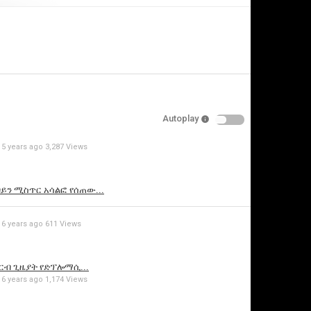
Specify
Reason
Autoplay
Cancel
Report this v
5 years ago
3,287 Views
ብይን ሚስጥር አሳልፎ የሰጠው...
6 years ago
611 Views
ቅርብ ጊዜያት የድፕሎማሲ...
6 years ago
1,174 Views