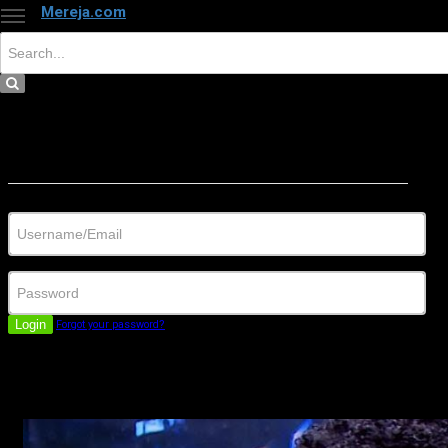
Mereja.com
×
Close
Sign in
Username/Email
Password
Login
Forgot your password?