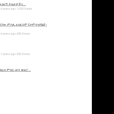
አዝናኝ ትዝታዎችና...
6 years ago
1,033 Views
ሃም ዳኘው ምሳሌ አብርሃም (ታምኖብሻል) -
6 years ago
600 Views
7 years ago
650 Views
ከርሰ ምድር ውሃ ቁፋሮ...