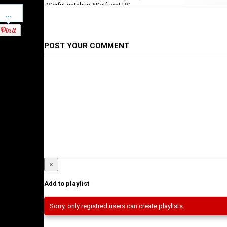
#SeifuFantahun #SeifuonEBS
Pinterest
Category
TV Shows
POST YOUR COMMENT
×
Add to playlist
Sorry, only registred users can create playlists.