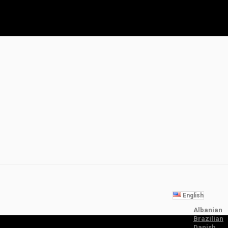
English
Albanian
Brazilian
Danish