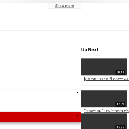
Show more
Up Next
38:41
[ሰውየው ማን ነው?] የጠ/ሚ አ
47:39
“ከዓለም ጋር” - የኢትዮጵያን የ
45:25