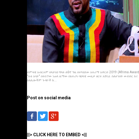
ድምጻዊ አብርሀም በላይነህ ሻላዬ ለ6ኛ ግዜ በተካሄደው አፍሪማ አዋርድ 2019 (Afrima Award
"እቴ አባይ" በተሰኘው ነጠላ ዜማው በአፍሪካ ባህላዊ ሙዚቃ ዘርፍ አሸናፊ ስለሆነበት ውድድር እና
ስለሌሎችም ጉዳዮች ከ...
Post on social media
|||> CLICK HERE TO EMBED <|||