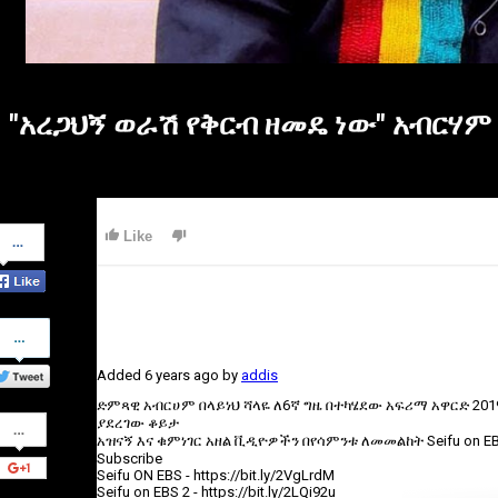
"አረጋህኝ ወራሽ የቅርብ ዘመዴ ነው" አብርሃም
Share
Like
on
Facebook
Share
on
Twitter
Added
6 years ago
by
addis
ድምጻዊ አብርሀም በላይነህ ሻላዬ ለ6ኛ ግዜ በተካሄደው አፍሪማ አዋርድ 201
Share
ያደረገው ቆይታ
on
አዝናኝ እና ቁምነገር አዘል ቪዲዮዎችን በየሳምንቱ ለመመልከት Seifu on EBS
Google+
Subscribe
Seifu ON EBS - https://bit.ly/2VgLrdM
Seifu on EBS 2 - https://bit.ly/2LQi92u