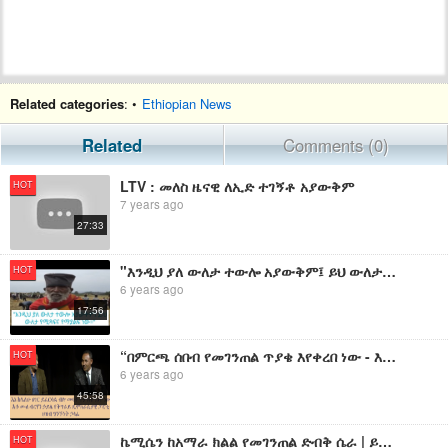
Related categories
: •
Ethiopian News
Related
Comments (0)
LTV : መለስ ዜናዊ ለኢድ ተገኝቶ አያውቅም
HOT
7 years ago
27:33
"እንዲህ ያለ ውለታ ተውሎ አያውቅም፤ ይህ ውለታ የሚጻፍና የማያልፍ ነው።"
HOT
6 years ago
17:56
“በምርጫ ሰበብ የመገንጠል ጥያቄ እየቀረበ ነው - እኔ ከሌለሁ ሀገር ይፈርሳል ብሎ መዛት ትምክተኝነት ነው”- አቶ ሙሉብርሃን ኃይሌ የትዴ ፓ ህዝብ ግንኙነት
HOT
6 years ago
45:58
ኬሚሴን ከአማራ ክልል የመገንጠል ድብቅ ሴራ | ይህ ሁሉ ሲሆን የአማራ ክልል የት ነበር ? ኦነግ ሸኔ አማራ ክልልን ሰብሮ የገባበት ሚስጥራዊ ቀዳዳዎች
HOT