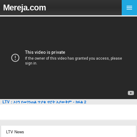
Mereja.com
LTV : ኦነግ የመገንጠል ጥያቄ ኖሮት አያውቅም - ክፍል 2
LTV News