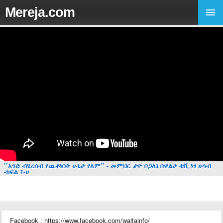
Mereja.com
’’አንድ ብሄረሰብ የጨቆነበት ሁኔታ የለም’’ - መምህር ታዮ ቦጋለ፤ በዋልታ ቲቪ ነፃ ሀሳብ
-ክፍል 1-ሀ
Facebook : https://www.facebook.com/waltainfo/