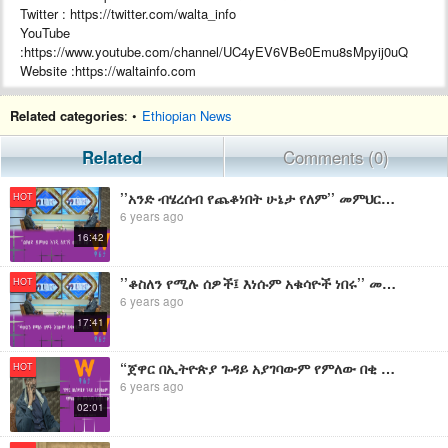
Twitter : https://twitter.com/walta_info
YouTube
:https://www.youtube.com/channel/UC4yEV6VBe0Emu8sMpyij0uQ
Website :https://waltainfo.com
#WaltaTV
Related categories
: •
Ethiopian News
Related
Comments (0)
’’አንድ ብሄረሰብ የጨቆነበት ሁኔታ የለም’’ መምህር ታዬ ቦጋለ፤ በዋልታ ቲቪ -ነፃ ሀሳብ ክፍል 1-ሐ
HOT
6 years ago
16:42
’’ቆስለን የሚሉ ሰዎች፤ እነሱም አቁሳዮች ነበሩ’’ መምህር ታዬ ቦጋለ፤ በዋልታ ቲቪ ነፃ ሀሳብ -ክፍል 1-ለ
HOT
6 years ago
17:41
“ጀዋር በኢትዮጵያ ጉዳይ አያገባውም የምለው በቂ ምክንያት ስላለኝ ነው” መምህር ታዬ ቦጋለ - ረቡዕ ምሽት 3:00 ላይ በዋልታ ቲቪ ይጠብቁን
HOT
6 years ago
02:01