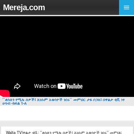
Mereja.com
’’ቆስለን የሚሉ ሰዎች፤ እነሱም አቁሳዮች ነበሩ’’ መምህር ታዬ ቦጋለ፤ በዋልታ ቲቪ ነፃ
ሀሳብ -ክፍል 1-ለ
Walta TV|ዋልታ ቲቪ: ’’ቆስለን የሚሉ ሰዎች፤ እነሱም አቁሳዮች ነበሩ’’ መምህር