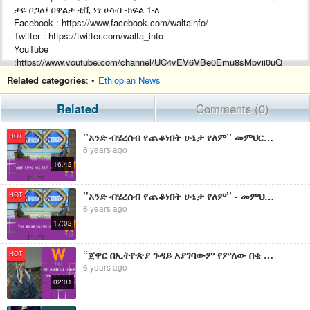
ታዬ ቦጋለ፤ በዋልታ ቲቪ ነፃ ሀሳብ -ክፍል 1-ለ
Facebook : https://www.facebook.com/waltainfo/
Twitter : https://twitter.com/walta_info
YouTube
:https://www.youtube.com/channel/UC4yEV6VBe0Emu8sMpyij0uQ
Website :https://waltainfo.com
Related categories
: •
Ethiopian News
#WaltaTV
Related
Comments (0)
’’አንድ ብሄረሰብ የጨቆነበት ሁኔታ የለም’’ መምህር ታዬ ቦጋለ፤ በዋልታ ቲቪ -ነፃ ሀሳብ ክፍል 1-ሐ
HOT
6 years ago
16:42
’’አንድ ብሄረሰብ የጨቆነበት ሁኔታ የለም’’ - መምህር ታዮ ቦጋለ፤ በዋልታ ቲቪ ነፃ ሀሳብ -ክፍል 1-ሀ
HOT
6 years ago
17:02
“ጀዋር በኢትዮጵያ ጉዳይ አያገባውም የምለው በቂ ምክንያት ስላለኝ ነው” መምህር ታዬ ቦጋለ - ረቡዕ ምሽት 3:00 ላይ በዋልታ ቲቪ ይጠብቁን
HOT
6 years ago
02:01