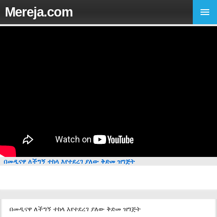
Mereja.com
በመዲናዋ ለችግኝ ተከላ እየተደረገ ያለው ቅድመ ዝግጅት
በመዲናዋ ለችግኝ ተከላ እየተደረገ ያለው ቅድመ ዝግጅት