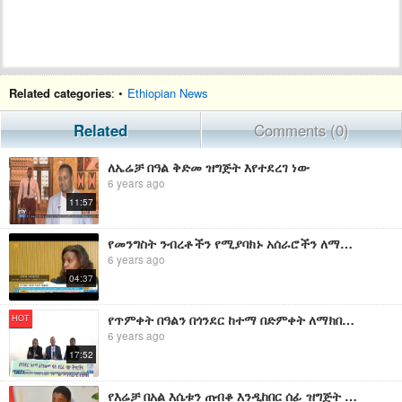
Related categories
: •
Ethiopian News
Related
Comments (0)
ለኤሬቻ በዓል ቅድመ ዝግጅት እየተደረገ ነው
6 years ago
11:57
የመንግስት ንብረቶችን የሚያባክኑ አሰራሮችን ለማስቀረት ዝግጅት እየተደረገ ነው
6 years ago
04:37
የጥምቀት በዓልን በጎንደር ከተማ በድምቀት ለማክበር በሰፊው ዝግጅት እየተደረገ ነው።
HOT
6 years ago
17:52
የእሬቻ በአል እሴቱን ጠብቆ እንዲከበር ሰፊ ዝግጅት እየተደረገ መሆኑን የክልሉ ም/ርዕሰ መስተዳድር አቶ ሽመልስ አባዲሳ ገለፁ