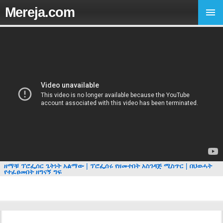
Mereja.com
ዘማቹ ፕሮፌሰር ጌትነት አልማው | ፕሮፌሰሩ የዘመተበት አስገዳጅ ሚስጥር | በህወሓት
የተፈፀመበት ዘግናኝ ግፍ