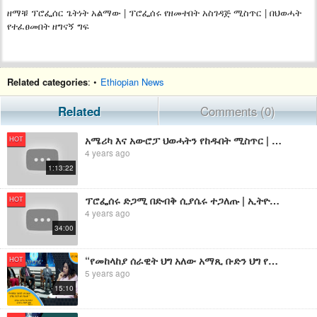
ዘማቹ ፕሮፌሰር ጌትነት አልማው | ፕሮፌሰሩ የዘመተበት አስገዳጅ ሚስጥር | በህወሓት
የተፈፀመበት ዘግናኝ ግፍ
Related categories
: •
Ethiopian News
Related
Comments (0)
አሜሪካ እና አውሮፓ ህወሓትን የከዱበት ሚስጥር | በህወሓት ቤት ጎራ ለይቶ እያፋጨ ያለው ጉዳይ | የቀረው ይቀራል እንጂ ወልቃይት ተላልፎ አይሰጥም
HOT
4 years ago
1:13:22
ፕሮፌሰሩ ድጋሚ በድብቅ ሲያሴሩ ተጋለጡ | ኢትዮጵያን እንዲመታ የተላከው መሪ ተገልብጦ አሜሪካን ጉድ ሰራት
HOT
4 years ago
34:00
“የመከላከያ ሰራዊት ህግ አለው አማጺ ቡድን ህግ የለውም ” - ደምለው አልማው
HOT
5 years ago
15:10