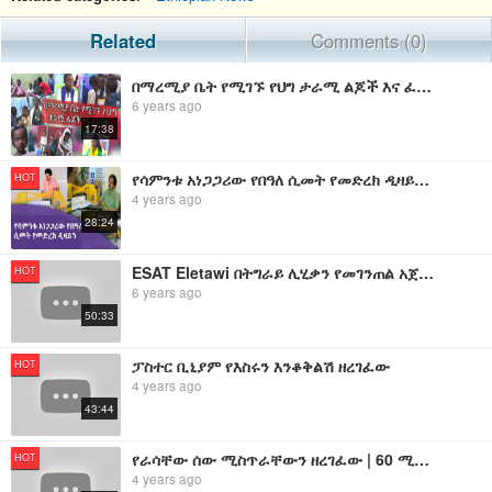
Related
Comments (0)
በማረሚያ ቤት የሚገኙ የህግ ታራሚ ልጆች እና ፈተናው
6 years ago
17:38
የሳምንቱ አነጋጋሪው የበዓለ ሲመት የመድረክ ዲዛይን አርክቴክት አለበል ደስታ ምስጢሩን ይናገራል!|
HOT
4 years ago
28:24
ESAT Eletawi በትግራይ ሊሂቃን የመገንጠል አጀንዳ ላይ የተደረገ ውይይት Tue 6 Aug 2019
HOT
6 years ago
50:33
ፓስተር ቢኒያም የእስሩን እንቆቅልሽ ዘረገፈው
HOT
4 years ago
43:44
የራሳቸው ሰው ሚስጥራቸውን ዘረገፈው | 60 ሚሊየኑን የተከፋፈሉት እነማን ናቸው ለምን?
HOT
4 years ago