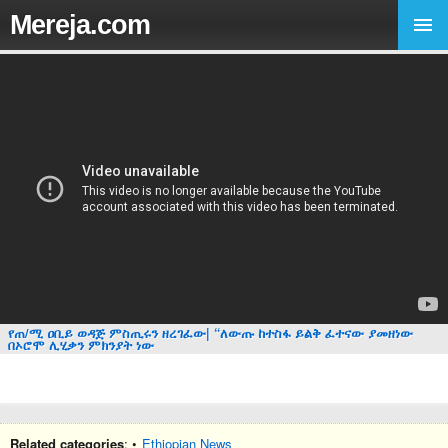
Mereja.com
የጠ/ሚ ዐቢይ ወዳጅ ምስጢሩን ዘረገፈው| “ለውጡ ከተስፋ ይልቅ ፈተናው ያመዘነው
በኦሮሞ ሊሂቃን ምክንያት ነው
Related categories
: •
Ethiopian News