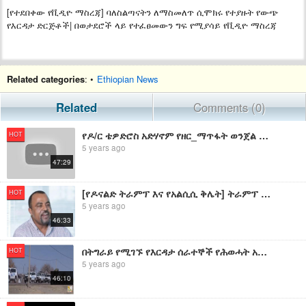
[የተደበቀው የቪዲዮ ማስረጃ] ባለስልጣናትን ለማስመለጥ ሲሞክሩ የተያዙት የውጭ
የእርዳታ ድርጅቶች| በወታደሮች ላይ የተፈፀመውን ግፍ የሚያሳይ የቪዲዮ ማስረጃ
Related categories
: •
Ethiopian News
Related
Comments (0)
የዶ/ር ቴዎድሮስ አድሃኖም የዘር_ማጥፋት ወንጀል የቪዲዮ ማስረጃ እና የክስ ዝርዝር እጃችን ገባ
HOT
5 years ago
47:29
[የዶናልድ ትራምፕ እና የአልሲሲ ቅሌት] ትራምፕ ግብፅ አባይን ታፈነዳለች ያለበት እና ለግብፅ የወገነበት ጥብቅ ሚስጥር እና የቪዲዮ ማስረጃ
HOT
5 years ago
46:33
በትግራይ የሚገኙ የእርዳታ ሰራተኞች የሕወሓት አመራሮችን ለማስመለጥ ሲሞክሩ በቁጥጥር ስር ዋሉ
HOT
5 years ago
46:10