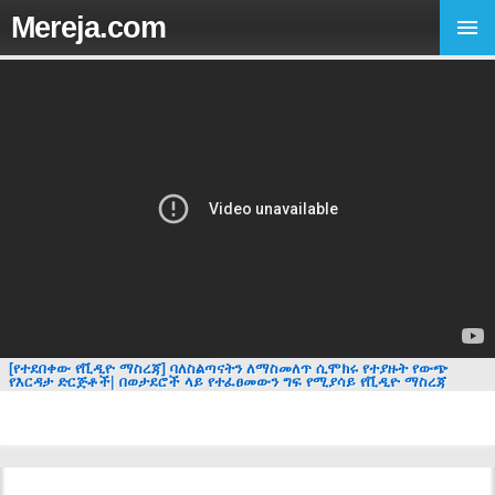
Mereja.com
[የተደበቀው የቪዲዮ ማስረጃ] ባለስልጣናትን ለማስመለጥ ሲሞክሩ የተያዙት የውጭ
የእርዳታ ድርጅቶች| በወታደሮች ላይ የተፈፀመውን ግፍ የሚያሳይ የቪዲዮ ማስረጃ