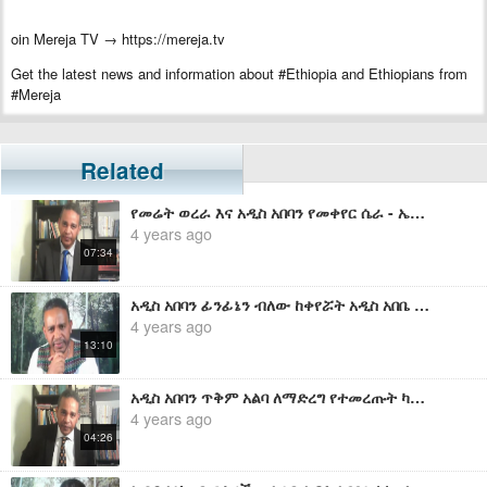
oin Mereja TV → https://mereja.tv
Get the latest news and information about #Ethiopia and Ethiopians from
#Mereja
For inquiry or additional information, visit Mereja.com
Mereja presents Ethiopian news, Ethiopian music, sports, arts, and
Related
entertainment
የመሬት ወረራ እና አዲስ አበባን የመቀየር ሴራ - ኤርሚያስ ለገሰ
4 years ago
07:34
አዲስ አበባን ፊንፊኔን ብለው ከቀየሯት አዲስ አበቤ ያልቅልሀል - ኤርሚያስ ለገሰ
4 years ago
13:10
አዲስ አበባን ጥቅም አልባ ለማድረግ የተመረጡት ካቢኒዎች - ኤርሚያስ ለገሰ
4 years ago
04:26