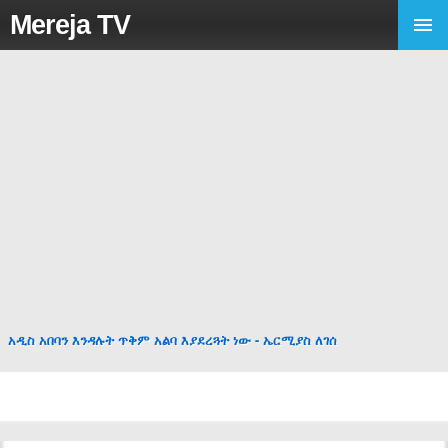
Mereja TV
አዲስ አበባን እንዳሉት ጥቅም አልባ እያደረጓት ነው - ኤርሚያስ ለገሰ