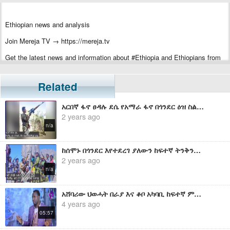
Ethiopian news and analysis
Join Mereja TV → https://mereja.tv
Get the latest news and information about #Ethiopia and Ethiopians from
#Mereja
For inquiry or additional information, visit Mereja.com
Related
Mereja presents Ethiopian news, Ethiopian music, sports, arts, and
አርበኛ ፋኖ ፀዳሉ ደሴ የአማራ ፋኖ በጎንደር ዕዝ ስልጠና መምራያ ሀላፊ ከሰሞኑ በነበረው ከፍተኛ ትንቅንቅ ዙሪያ የሰጠው ማብራሪያ
entertainment
2 years ago
n/a
ከሰሞኑ በጎንደር እየተደረገ ያለውን ከፍተኛ ትንቅንቅ አስመልክቶ የአማራ ፋኖ በጎንደር ዕዝ ቃል አቀባይ የሆነው ፋኖ ያለው አዱኛ የሰጠው ቃል
2 years ago
n/a
አሸባሪው ህወሓት በራያ እና ቆቦ አካባቢ ከፍተኛ ምሽግ ለመስራት እንቅስቃሴ እያደረገ ነው ፤መንግስት አፋጣኝ እርምጃ መውሰድ አለበት - ጎበዜ ሲሳይ
4 years ago
05:57