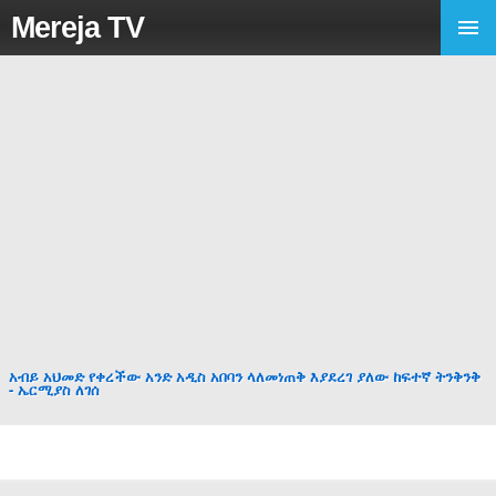
Mereja TV
አብይ አህመድ የቀረችው አንድ አዲስ አበባን ላለመነጠቅ እያደረገ ያለው ከፍተኛ ትንቅንቅ
- ኤርሚያስ ለገሰ