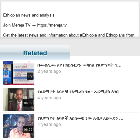
Ethiopian news and analysis
Join Mereja TV → https://mereja.tv
Get the latest news and information about #Ethiopia and Ethiopians from
#Mereja
For inquiry or additional information, visit Mereja.com
Related
Mereja presents Ethiopian news, Ethiopian music, sports, arts, and
በሙስሊሙ እና በክርስቲያኑ መካከል የሀይማኖት ግጭት ለመፍጠር የአብይ አገዛዝ አቅጣጫ ያስቀመጠበት የሚስጥራዊ ሰነዱ አደገኛ ነጥብ
entertainment
2 years ago
n/a
የሀይማኖት አባቶቹ የአሜሪካ ጉዞ - ኤርሚያስ ለገሰ
4 years ago
06:09
የሀይማኖት አባቶች እስከመቼ ነው አብይ አህመድን የምትታገሱት?- ኤርሚያስ ለገሰ
4 years ago
06:55