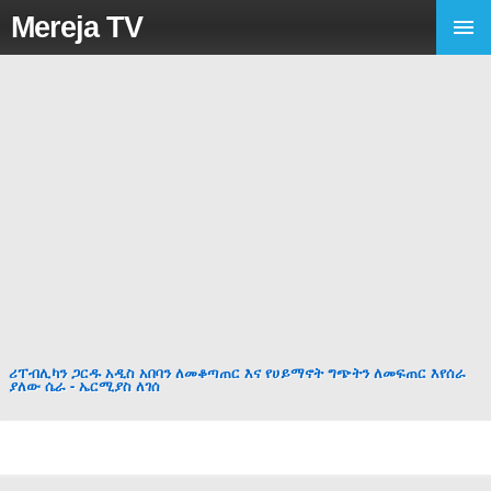
Mereja TV
ሪፐብሊካን ጋርዱ አዲስ አበባን ለመቆጣጠር እና የሀይማኖት ግጭትን ለመፍጠር እየሰራ
ያለው ሴራ - ኤርሚያስ ለገሰ