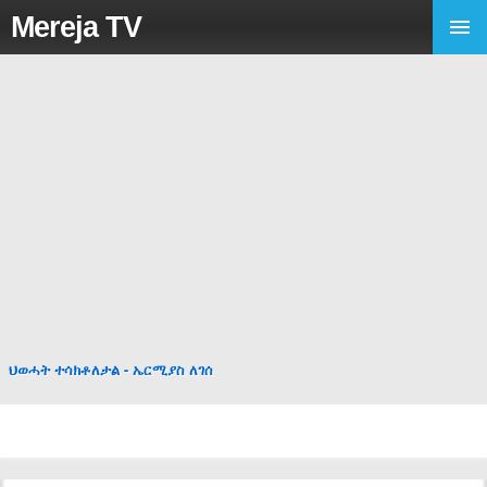
Mereja TV
ህወሓት ተሳክቶለታል - ኤርሚያስ ለገሰ