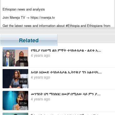
Ethiopian news and analysis
Join Mereja TV → https://mereja.tv
Get the latest news and information about #Ethiopia and Ethiopians from
#Mereja
For inquiry or additional information, visit Mereja.com
Related
Mereja presents Ethiopian news, Ethiopian music, sports, arts, and
የሻቢያ የዕድሜ ልክ ምኞት ተሳክቶለታል - ልደቱ አያሌው
entertainment
4 years ago
06:52
አብይ አህመድ ተሳክቶለታል ኢትዮጵያ ግን አልተሳካላትም - አስቴር በዳኔ
4 years ago
05:15
መንግስት ህግ ማስከበር ዘመቻ በሚለው ላይ ምን ያክል ተሳክቶለታል? ማንንስ ኢላማ አደረገ? - መስከረም አበራ
4 years ago
07:54