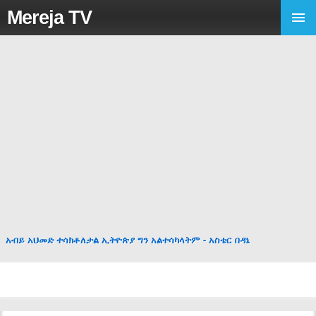
Mereja TV
አብይ አህመድ ተሳክቶለታል ኢትዮጵያ ግን አልተሳካላትም - አስቴር በዳኔ