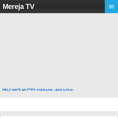
Mereja TV
የሻቢያ የዕድሜ ልክ ምኞት ተሳክቶለታል - ልደቱ አያሌው