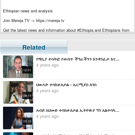
Ethiopian news and analysis
Join Mereja TV → https://mereja.tv
Get the latest news and information about #Ethiopia and Ethiopians from
#Mereja
For inquiry or additional information, visit Mereja.com
Related
Mereja presents Ethiopian news, Ethiopian music, sports, arts, and
የሻቢያ ተሳትፎ የውስጥ ችግራችንን እንዳንፈታ እና ለውስብስብ ችግር ዳርጎናል - ኤርሚያስ ለገሰ
entertainment
4 years ago
12:01
ህወሓት ተሳክቶለታል - ኤርሚያስ ለገሰ
4 years ago
09:14
አብይ አህመድ ተሳክቶለታል ኢትዮጵያ ግን አልተሳካላትም - አስቴር በዳኔ
4 years ago
05:15