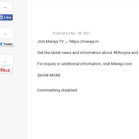
Share
on
Facebook
Share
Published
Apr 28, 2021
on
Twitter
Join Mereja TV →
https://mereja.tv
Get the latest news and information about #Ethiopia and
Pinterest
For inquiry or additional information, visit
Mereja.com
Mereja presents Ethiopian news, Ethiopian music, sports,
SHOW MORE
Category
ነጭ ነጯን ከዘመዴ ጋር | Zemede on Me
Commenting disabled.