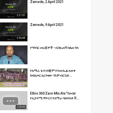
Zemede, 2 April 2021
2:21:07
Zemede, 9 April 2021
2:36:48
የግንባር መረጃዎች - በጋዜጠኛ በለጠ ካሳ
የአማራ ፋኖ በጎጃም የሳሙኤል አወቀ
ክፍለጦር አረንዛው ጎንቻ ብርጌድ...
Ethio 360 Zare Min Ale "የዐብይ
የኢኮኖሚ ሻጥርና የአማራ ባለሃብቶች...
2:00:00