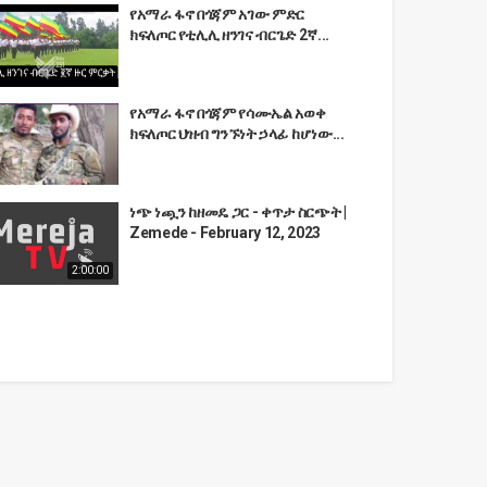
የአማራ ፋኖ በጎጃም አገው ምድር
ክፍለጦር የቲሊሊ ዘንገና ብርጌድ 2ኛ...
የአማራ ፋኖ በጎጃም የሳሙኤል አወቀ
ክፍለጦር ህዝብ ግንኙነት ኃላፊ ከሆነው...
ነጭ ነጯን ከዘመዴ ጋር - ቀጥታ ስርጭት |
Zemede - February 12, 2023
2:00:00