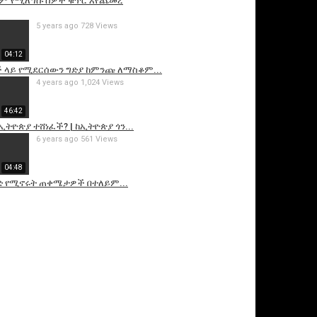
 ደም የሚለግሱ ሰዎች ቁጥር እየጨመረ
5 years ago
728 Views
04:12
 ላይ የሚደርሰውን ግድያ ከምንጩ ለማስቆም...
4 years ago
1,024 Views
46:42
ኢትዮጵያ ተሸነፈች? | ከኢትዮጵያ ጎን...
6 years ago
561 Views
04:48
ድ የሚኖሩት ጠቀሜታዎች በተለይም...