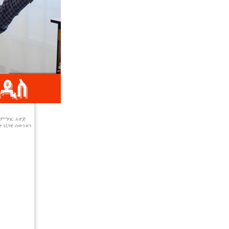
-ምግባር አዋጅ
ት ህጋዊ ሰውነቱን