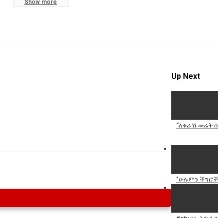
Show more
ሻል እንዴት ይታያል? ተገቢስ ነው ወይ?
Up Next
“ለቁራሽ መሬት ሰ
"ሁሉምን ችግሮች 