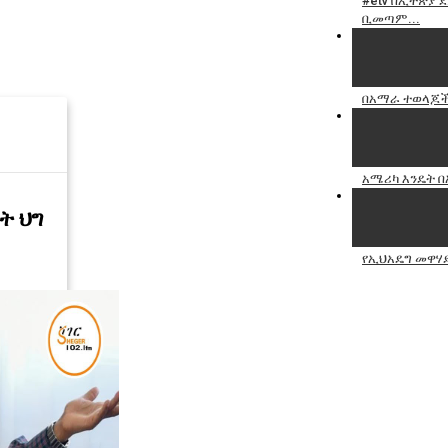
#etv በኢትጵያ
ቢመጣም...
በአማራ ተወላጆች
አሜሪካ እንዴት በ
ት ህግ
የኢህአዴግ መዋሃ