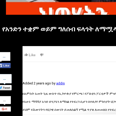
የአንድን ተቋም ወይም ግለሰብ ፍላጎት ለማሟላት
Share
Like
on
Facebook
Share
on
Added
2 years ago
by
addis
Twitter
በአምስት አመት ጊዜ ውስጥ የኢትዮጵያ የምርጫ፣ የፖለቲካ ፓርቲዎች ምዝገባ
Share
on
የአሁኑ ማሻሻያ አንድ ድንጋጌን ለማከል የተደረገ ሲሆን በተለያየ ምክንያት ህጋ
Google+
ይህም የሕውሃትን የህጋዊ ሰውነት ይመለስልኝ የሚል ጥያቄ ለመመለስ የተደረ