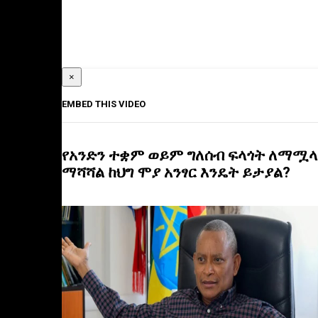
×
EMBED THIS VIDEO
የአንድን ተቋም ወይም ግለሰብ ፍላጎት ለማሟላ
ማሻሻል ከህግ ሞያ አንፃር እንዴት ይታያል?