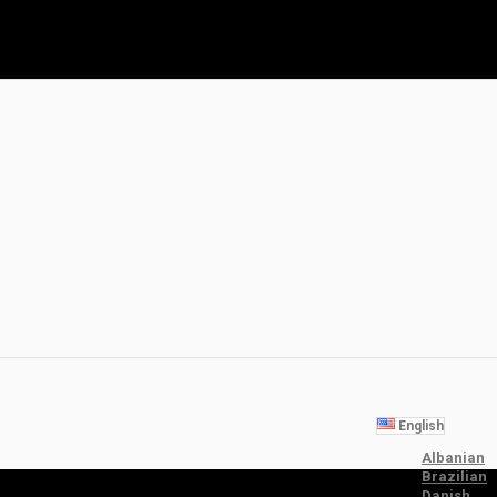
English
Albanian
Brazilian
Danish