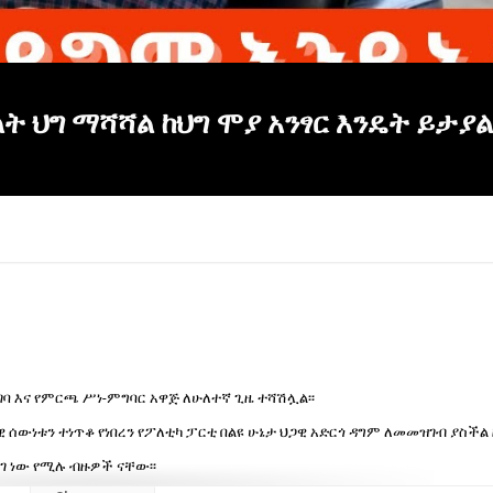
 ህግ ማሻሻል ከህግ ሞያ አንፃር እንዴት ይታያል
 እና የምርጫ ሥነ-ምግባር አዋጅ ለሁለተኛ ጊዜ ተሻሽሏል፡፡
ዊ ሰውነቱን ተነጥቆ የነበረን የፖለቲካ ፓርቲ በልዩ ሁኔታ ህጋዊ አድርጎ ዳግም ለመመዝገብ ያስችል 
ገ ነው የሚሉ ብዙዎች ናቸው፡፡