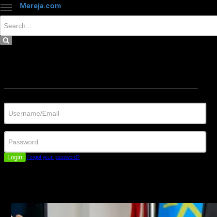
Mereja.com
×
Close
Sign in
Username/Email
Password
Login
Forgot your password?