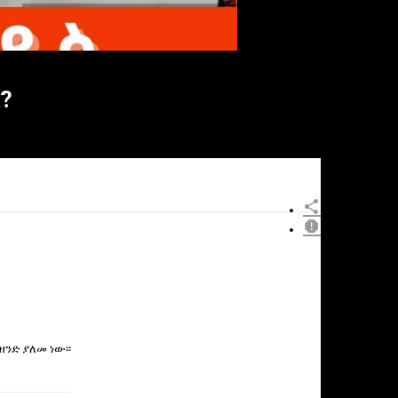
?
×
ዘንድ ያለመ ነው፡፡
Report
this
video