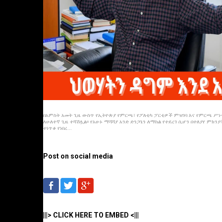
በአምስት አመት ጊዜ ውስጥ የኢትዮጵያ የምርጫ፣ የፖለቲካ ፓርቲዎች ምዝገባ እና የምርጫ ሥነ
ለሁለተኛ ጊዜ ተሻሽሏል፡፡ የአሁኑ ማሻሻያ አንድ ድንጋጌን ለማከል የተደረገ ሲሆን በተለያየ ምክንያ
ተነጥቆ የነበረ...
Post on social media
|||> CLICK HERE TO EMBED <|||