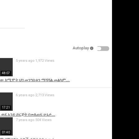
Specify
Reason
Autoplay
Cancel
5 years ago
1,972 Views
Report this video
48:07
ው ከሚሞት ህገ መንግስቱን ማሻሻል መልካም...
6 years ago
2,713 Views
17:21
ወደ አንድ ድርጅት የመለጠፍ ሁኔታ...
7 years ago
504 Views
01:40