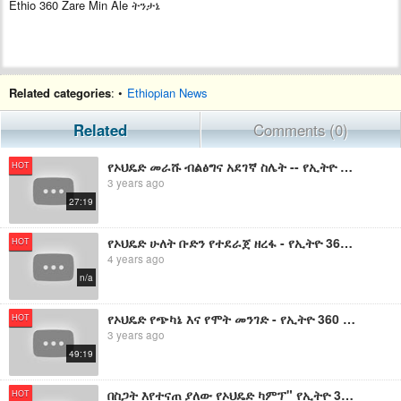
Ethio 360 Zare Min Ale ትንታኔ
Related categories
: •
Ethiopian News
Related
Comments (0)
የኦህዴድ መራሹ ብልፅግና አደገኛ ስሌት -- የኢትዮ 360 መረጃዎች
HOT
3 years ago
27:19
የኦህዴድ ሁለት ቡድን የተደራጀ ዘረፋ - የኢትዮ 360 መረጃዎች
HOT
4 years ago
n/a
የኦህዴድ የጭካኔ እና የሞት መንገድ - የኢትዮ 360 መረጃዎች
HOT
3 years ago
49:19
በስጋት እየተናጠ ያለው የኦህዴድ ካምፕ" የኢትዮ 360 መረጃዎች
HOT