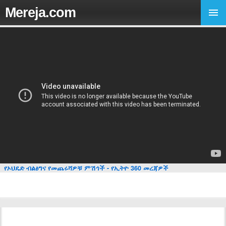
Mereja.com
የኦህዴድ ብልፅግና የመጨሩሻዎቹ ምሽጎች - የኢትዮ 360 መረጃዎች