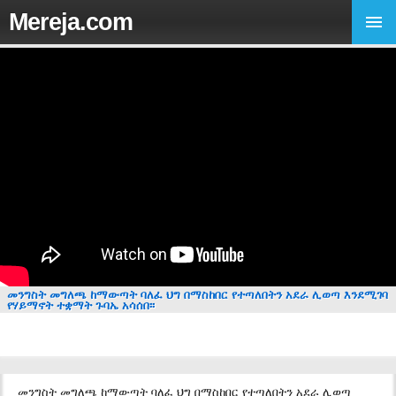
Mereja.com
መንግስት መግለጫ ከማውጣት ባለፈ ህግ በማስከበር የተጣለበትን አደራ ሊወጣ እንደሚገባ
የሃይማኖት ተቋማት ጉባኤ አሳሰበ፡፡
መንግስት መግለጫ ከማውጣት ባለፈ ህግ በማስከበር የተጣለበትን አደራ ሊወጣ