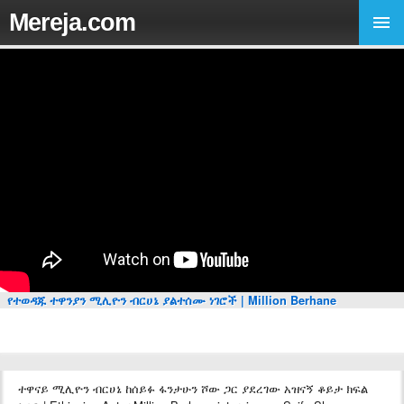
Mereja.com
የተወዳጁ ተዋንያን ሚሊዮን ብርሀኔ ያልተሰሙ ነገሮች | Million Berhane
ተዋናይ ሚሊዮን ብርሀኔ ከሰይፉ ፋንታሁን ሾው ጋር ያደረገው አዝናኝ ቆይታ ክፍል