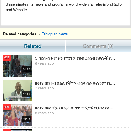
disseminates its news and programs world wide via Television,Radio
and Website
Related categories
: •
Ethiopian News
Related
Comments (0)
5 በደቡብ ኦሞ ዞን የሚገኙ የህብረተሰብ ክፍሎች በማህበራት ለተደራጁ ዜጎች ድጋፍ በማድረግ በኢኮኖሚ ተጠቃሚ ለማድረግ እየተሰራ ነው
HOT
6 years ago
04:36
#etv በደቡብ ክልል የችግኝ ተከላ ስራ ሁሉንም የህብረተሰብ ክፍል ባሳተፈ መልኩ በሚፈለገው ደረጃ በመከናወን ላይ መሆኑ ተገለፀ፡፡
7 years ago
02:21
#etv በአስቸጋሪ ሁኔታ ውስጥ የሚገኙ የህብረተሰብ ክፍሎችን ተባብሮ ለመደበኛ ኑሮ ማብቃት እንደሚገባ ተገለፀ፡፡
HOT
6 years ago
03:01