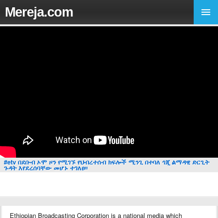
Mereja.com
#etv በደቡብ ኦሞ ዞን የሚገኙ የህብረተሰብ ክፍሎች ሚንጊ በተባለ ጎጂ ልማዳዊ ድርጊት
ጉዳት እየደረሰባቸው መሆኑ ተገለፀ፡፡
Ethiopian Broadcasting Corporation is a national media which