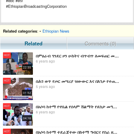
#ebc #etv
#EthiopianBroadcastingCorporation
Related categories
: •
Ethiopian News
Related
Comments (0)
በምዕራብ ጎንደር ዞን ሁከትና ብጥብጥ ለመፍጠር መረጃ ሲያቀብሉ የነበሩ 53 ግለሰቦችን በቁጥጥር ስር ውለዋል።
HOT
6 years ago
22:55
በሕገ ወጥ የጦር መሣሪያ ዝውውር እና በእገታ የተጠረጠሩ ግለሰቦችን በቁጥጥር ስር ማዋሉን የባሕር ዳር ከተማ አስተዳደር ፖሊስ መምሪያ አስታወቀ፡፡
HOT
5 years ago
01:52
በአሶሳ ከተማ የኖቤል የሰላም ሽልማት የደስታ መግለጫ ሰላማዊ ሰልፍ ተካሂደ
HOT
6 years ago
04:16
በአሶሳ ከተማ ተደራጀተው በከተማ ግብርና የስራ ዘርፍ እየሰሩ ያሉ ወጣቶች እና ባለሀብቶች ውጤት እያመጡ መሆኑን ተናገሩ።
HOT