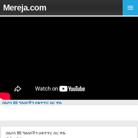
Mereja.com
በአሶሳ 85 ግለሰቦችን በቁጥጥር ስር ዋሉ
በአሶሳ 85 ግለሰቦችን በቁጥጥር ስር ዋሉ