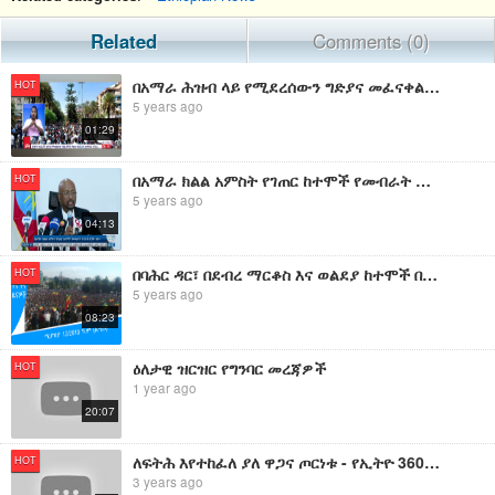
Related
Comments (0)
በአማራ ሕዝብ ላይ የሚደረሰውን ግድያና መፈናቀል በመቃወም በአማራ ክልል የተለያዩ ከተሞች ሕዝባዊ ሰልፎች ተደርገዋል፡፡
HOT
5 years ago
01:29
በአማራ ክልል አምስት የገጠር ከተሞች የመብራት ተደራሽ ሊኾኑ ነው፡፡
HOT
5 years ago
04:13
በባሕር ዳር፣ በደብረ ማርቆስ እና ወልደያ ከተሞች በአማራ ላይ እየተፈጸመ ያለውን ግድያ የሚያወግዙ ሰላማዊ ሰልፎች ተካሄዱ
HOT
5 years ago
08:23
ዕለታዊ ዝርዝር የግንባር መረጃዎች
HOT
1 year ago
20:07
ለፍትሕ እየተከፈለ ያለ ዋጋና ጦርነቱ - የኢትዮ 360 መረጃዎች
HOT
3 years ago