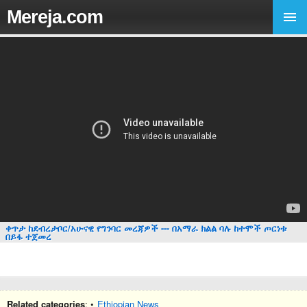
Mereja.com
ቀጥታ ከደብረታቦር/አሁናዊ የግንባር መረጃዎች --- በአማራ ክልል ባሉ ከተሞች ጦርነቱ
በይፋ ተጀመረ
Related categories
: •
Ethiopian News