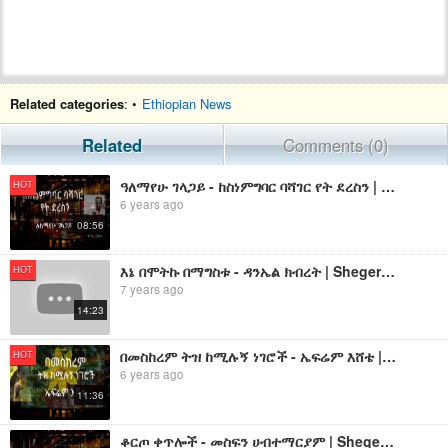
Related categories
: •
Ethiopian News
Related
Comments (0)
ዓለማየሁ ገላጋይ - ከስነምግባር ባሻገር የት ደረስን | Sheger Shelf on Sheger FM
HOT
6 years ago
08:56
እኔ በሞትኩ በማግስቱ - ዳንኤል ክብረት | Sheger Shelf on Sheger Fm
HOT
7 years ago
14:23
በመስከረም ትዝ ከሚሉኝ ነገሮች - ኤፍሬም እሸቴ | Sheger Shelf on Sheger FM
HOT
6 years ago
11:36
ቆርጦ ቀጥሎች - መስፍን ሀብተማርያም | Sheger Shelf on Sheger FM