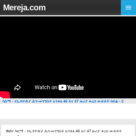
Mereja.com
ካስማ - የኢትዮጵያ ሕገ-መንግስት አንቀፅ 46 እና 47 ዙሪያ ቀረበ ውይይት ክፍል - 2
#etv ካስማ - የኢትዮጵያ ሕገ-መንግስት አንቀፅ 46 እና 47 ዙሪያ ቀረበ ውይይት