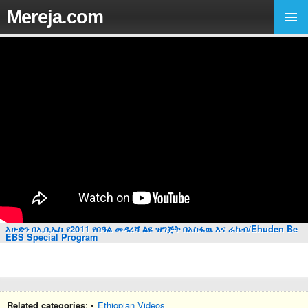
Mereja.com
እሁድን በኢቢኤስ የ2011 የበዓል መዳረሻ ልዩ ዝግጅት በአስፋዉ እና ራኬብ/Ehuden Be
EBS Special Program
Related categories
: •
Ethiopian Videos