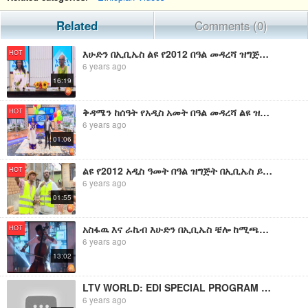
Related
Comments (0)
እሁድን በኢቢኤስ ልዩ የ2012 በዓል መዳረሻ ዝግጅት በአስፋዉ እና ራኬብ
HOT
6 years ago
16:19
ቅዳሜን ከሰዓት የአዲስ አመት በዓል መዳረሻ ልዩ ዝግጅት በዚህ ሳምንት/Kidamen Keseat Ep 20 This Week Special Program
HOT
6 years ago
01:06
ልዩ የ2012 አዲስ ዓመት በዓል ዝግጅት በኢቢኤስ ይጠብቁን/New Year Special 2012 Program
HOT
6 years ago
01:55
አስፋዉ እና ራኬብ እሁድን በኢቢኤስ ቼሎ ከሚጫወተዉ ወጣቱ ተማሪ ጋር/Ehuden Be EBS With Chelo Instrumental
HOT
6 years ago
13:02
LTV WORLD: EDI SPECIAL PROGRAM : ልዩ የመውሊድ በዓል ዝግጅት - ክፍል 2
6 years ago