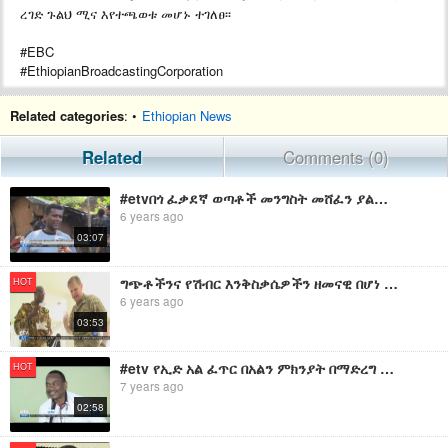
ረገድ ጉልህ ሚና እየተጫወቱ መሆኑ ተገለፀ፡፡
#EBC
#EthiopianBroadcastingCorporation
Related categories
: •
Ethiopian News
Related
Comments (0)
#etvበጎ ፈቃደኛ ወጣቶች መንግስት መሸፈን ያልቻላቸውን አገልግሎቶች በመሙላት ከፍተኛ ሚና እየተጫወቱ መሆኑ ተገለፀ፡፡
6 years ago
03:07
ግጭቶችንና የሽብር እንቅስቃሴዎችን ዘመናዊ በሆነ መልኩ ለመከላከልና ሰላምን ለማረጋገጥ የስልጠናና የልምድ ልውውጥ በአዲስ አበባ መካሄድ ጀመረ፡፡
HOT
6 years ago
03:53
#etv የኢድ አል ፈጥር በአልን ምክንያት በማድረግ በጎ ፈቃደኛ ሃኪሞች የህክምና አገልግሎት ለአረጋውያን ሰጥተዋል፡፡
HOT
7 years ago
02:58