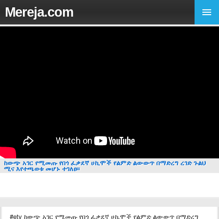
Mereja.com
ከውጭ አገር የሚመጡ የበጎ ፈቃደኛ ሀኪሞች የልምድ ልውውጥ በማድረግ ረገድ ጉልህ
ሚና እየተጫወቱ መሆኑ ተገለፀ፡፡
#etv ከውጭ አገር የሚመጡ የበጎ ፈቃደኛ ሀኪሞች የልምድ ልውውጥ በማድረግ