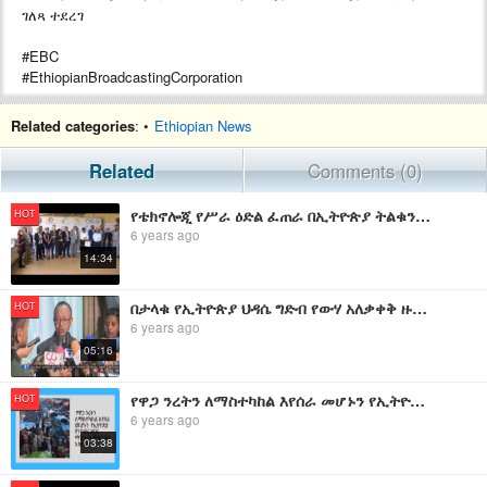
ገለጻ ተደረገ
#EBC
#EthiopianBroadcastingCorporation
Related categories
: •
Ethiopian News
Related
Comments (0)
የቴክኖሎጂ የሥራ ዕድል ፈጠራ በኢትዮጵያ ትልቁን ድርሻ እንዲይዝ እየተሰራ መሆኑን ሚኒስቴሩ አስታወቀ፡፡
HOT
6 years ago
14:34
በታላቁ የኢትዮጵያ ህዳሴ ግድብ የውሃ አለቃቀቅ ዙሪያ ግብፅ ያስቀመጠችው መደራደሪያ የኢትዮጵያን መብት የሚጋፋ እንደሆነ ተገለፀ፡፡
HOT
6 years ago
05:16
የዋጋ ንረትን ለማስተካከል እየሰራ መሆኑን የኢትዮጵያ የንግድና ዘርፍ ማህበራት ምክር ቤት አስታወቀ
HOT
6 years ago
03:38