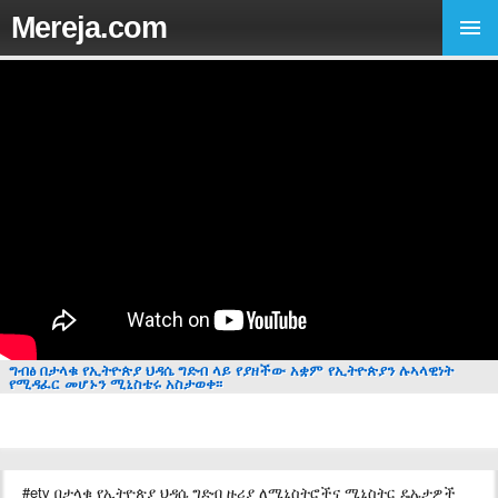
Mereja.com
ግብፅ በታላቁ የኢትዮጵያ ህዳሴ ግድብ ላይ የያዘችው አቋም የኢትዮጵያን ሉኣላዊነት
የሚዳፈር መሆኑን ሚኒስቴሩ አስታወቀ፡፡
#etv በታላቁ የኢትዮጵያ ህዳሴ ግድብ ዙሪያ ለሚኒስትሮችና ሚኒስትር ዴኤታዎች