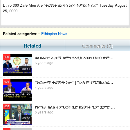
Ethio 360 Zare Men Ale "ተረኝነት በአዲስ አበባ ትምህርት ቢሮ" Tuesday August
25, 2020
Related categories
: •
Ethiopian News
Related
Comments (0)
ባልደራስና ኢዜማ ለምን የአዲስ አበባን ህዝብ ድምጽ ትከፋፍላላችሁ፣ በአንድ ላይ ለምን አትሰሩም ? አቶ ሄኖክ አክሊሉ፣ የባልደራስ አመራር
HOT
5 years ago
3:30:11
"ኦሮሙማ ተረኝነት ነው" | "ሁሉም የሚሽከረከረው በጠ/ሚ/ሩ ዙሪያ ነው" | እስክንድር ነጋ
HOT
4 years ago
21:20
የአማራ ክልል ትምህርት ቢሮ ከ2014 ዓ.ም ጀምሮ ተግባራዊ የሚደረግ አዲስ የስርዓተ ትምህርት ማሻሻያ ይፋ አደረገ፡፡
HOT
5 years ago
03:30