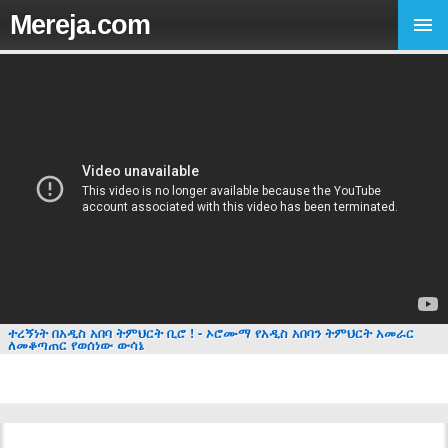
Mereja.com
ተረኝነት በአዲስ አበባ ትምህርት ቢሮ ! - ኦሮሙማ የአዲስ አበባን ትምህርት አመራር
ለመቆጣጠር የወሰነው ውሳኔ