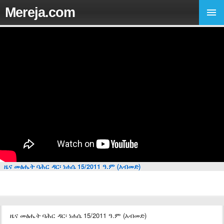
Mereja.com
ዜና መፅሔት ባሕር ዳር፡ ነሐሴ 15/2011 ዓ.ም (አብመድ)
ዜና መፅሔት ባሕር ዳር፡ ነሐሴ 15/2011 ዓ.ም (አብመድ)