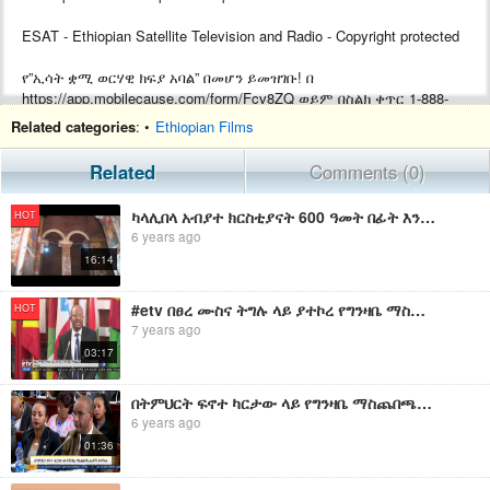
ESAT - Ethiopian Satellite Television and Radio - Copyright protected
የ”ኢሳት ቋሚ ወርሃዊ ክፍያ አባል” በመሆን ይመዝገቡ! በ
https://app.mobilecause.com/form/Fcv8ZQ ወይም በስልክ ቀጥር ‎‎1-888-
772-3728 ext 4 ይመዝገቡ!
Related categories
: •
Ethiopian Films
Support ESAT by becoming a Monthly subscriber by visiting
Related
Comments (0)
https://app.mobilecause.com/form/Fcv8ZQ or by calling ‎‎1-888-772-
3728 ext 4.
ካላሊበላ አብያተ ክርስቲያናት 600 ዓመት በፊት እንደተገነባ የሚነገረው መስቀለ ክርስቶስ ቤተክርስቲያን
HOT
6 years ago
16:14
#etv በፀረ ሙስና ትግሉ ላይ ያተኮረ የግንዛቤ ማስጨበጫ መድረክ ተካሄደ
HOT
7 years ago
03:17
በትምህርት ፍኖተ ካርታው ላይ የግንዛቤ ማስጨበጫ ስራዎች ይቀጥላሉ
6 years ago
01:36