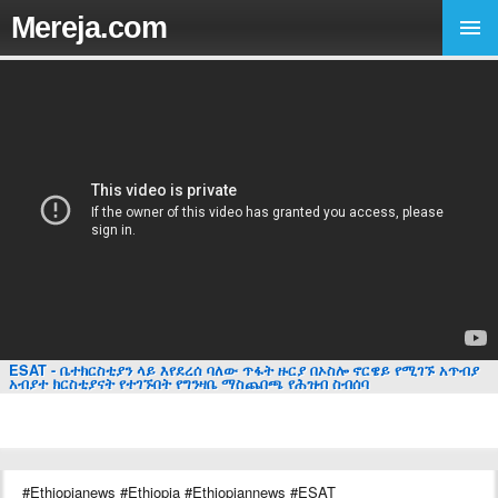
Mereja.com
ESAT - ቤተክርስቲያን ላይ እየደረሰ ባለው ጥፋት ዙርያ በኦስሎ ኖርዌይ የሚገኙ አጥብያ
አብያተ ክርስቲያናት የተገኙበት የግንዛቤ ማስጨበጫ የሕዝብ ስብሰባ
#Ethiopianews #Ethiopia #Ethiopiannews #ESAT