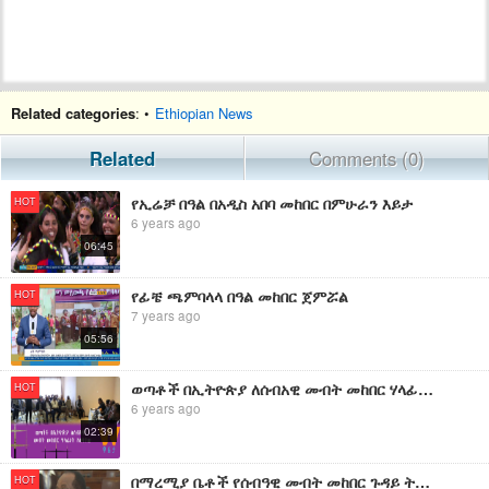
Related categories
: •
Ethiopian News
Related
Comments (0)
የኢሬቻ በዓል በአዲስ አበባ መከበር በምሁራን እይታ
HOT
6 years ago
06:45
የፊቼ ጫምባላላ በዓል መከበር ጀምሯል
HOT
7 years ago
05:56
ወጣቶች በኢትዮጵያ ለሰብአዊ መብት መከበር ሃላፊነት አለባቸው
HOT
6 years ago
02:39
በማረሚያ ቤቶች የሰብዓዊ መብት መከበር ጉዳይ ትልቅ ትኩረት ሊሰጠው እንደሚገባ ተገለፀ፡፡ | EBC
HOT