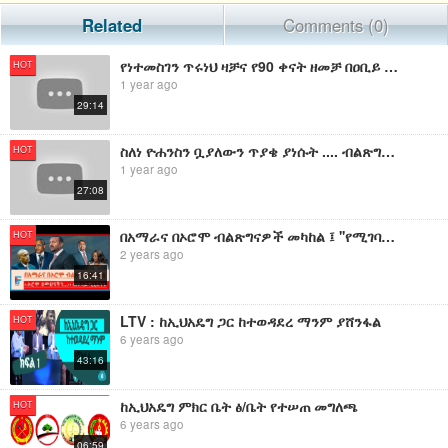
Related
Comments (0)
የነተመስገን ጥሩነህ ዛቻና የ90 ቀናት ዘመቻ በዐቢይ አሕመድ ምላሽ የተበሳጩት ብልጽግናዎች
HOT
1 year ago
29:14
ስለነ ዮሐንስን ቧያለውን ጥያቄ ያነሱት .... ብልጽግናዎች የተሰጣቸው ዛቻና ማስፈራሪያ!
HOT
1 year ago
27:08
በአማራና በኦሮሞ ብልጽግናዎች መካከል ፤ ''የሚገባንን አላገኘንም፤ ኦሮሞ በመሆናችን...''ጠቅላይ ሚኒስትር ዐቢይ
HOT
2 years ago
16:41
LTV : ከኢህአዴግ ጋር ከተወዳደረ ማንም ያሸንፋል
HOT
6 years ago
43:16
ከኢህአዴግ ምክር ቤት ፅ/ቤት የተሠጠ መግለጫ
HOT
6 years ago
06:59