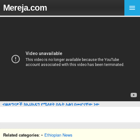
Mereja.com
ብልጽግናዎች ከኢህአዴግ የሚለዩት ስሌት አልባ በመሆናቸው ነው
Related categories
: •
Ethiopian News