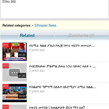
Ethio 360
Related categories
: •
Ethiopian News
Related
Comments (0)
የአማራ ክልል ፖሊስ ኮሌጅ በጥሩ ብርሃን መሠረታዊ ፖሊስ ማሰልጠኛ ኢንስቲትዩት ያሰለጠናቸውን ምልምል የልዩ ኀይል አባላት አስመርቋል።
HOT
4 years ago
00:43
የብርሸለቆው ምልምል ለወሬ ነጋሪ ሳይቀር አለቀ = ካሳሁን ምስጋናው አማራን በረሃብ የማንበርከክ ፕሮጀክት አጋፊሪ ሆኖ ተከሰተ ።
HOT
2 years ago
21:20
የብልፅግና ግምገማ ስለፋኖ በኦሮሚያ፣ አማራ ክልል ሹመትና ውጊያ ውሎ፣ የተገዙ ድሮኖች፣ የአቡነ አብርሃም ደብዳቤ፣ ምልምል ወታደሮች ስልጠና
HOT
2 years ago
19:03
የወያኔ መንገድ | ከወልቃይት ጀርባ ማን አለ?
HOT