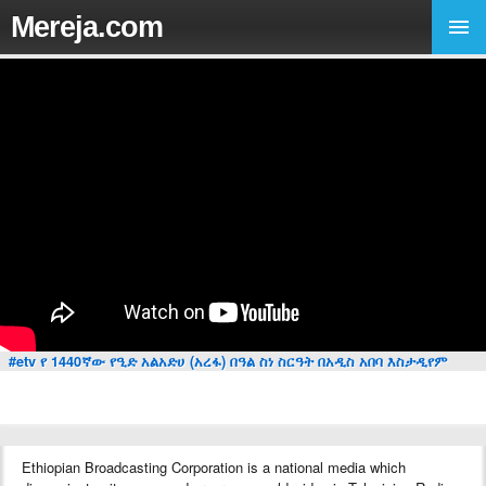
Mereja.com
#etv የ 1440ኛው የዒድ አልአድሀ (አረፋ) በዓል ስነ ስርዓት በአዲስ አበባ እስታዲየም
Ethiopian Broadcasting Corporation is a national media which