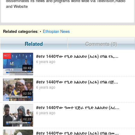
disseminates its news and programs world wide via Television,Radio
and Website
Related categories
: •
Ethiopian News
Related
Comments (0)
#etv 1440ኛው የዒድ አልአድሀ (አረፋ) በዓል የኢድ ሶላት ስነ ስርዓት በሰላም መጠናቀቁን የአዲስ አበባ ፖሊስ ኮሚሽን አስታውቋል፡፡
HOT
6 years ago
00:49
#etv 1440ኛው የዒድ አልአድሀ (አረፋ) በዓል በጅማ ከተማ ተከበረ፡፡
6 years ago
02:50
#etv 1440ኛው ዓመተ ሂጅራ የዒድ አልአድሀ (አረፋ) በዓል በሀረሪ ክልል ተከበረ፡፡
6 years ago
02:22
#etv 1440ኛው የዒድ አልአድሀ (አረፋ) በዓል በመቐሌ ከተማ ተከበረ፡፡