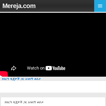
Mereja.com
የሰርግ ዲጄዎች ጋር አዝናኝ ቆይታ
የሰርግ ዲጄዎች ጋር አዝናኝ ቆይታ