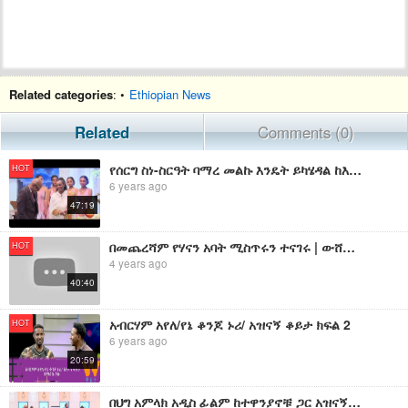
Related categories
: •
Ethiopian News
Related
Comments (0)
የሰርግ ስነ-ስርዓት ባማረ መልኩ እንዴት ይካሄዳል ከእሁድን በኢቢኤስ
HOT
6 years ago
47:19
በመጨረሻም የሃናን አባት ሚስጥሩን ተናገሩ | ውሸት ነው ምንም አይነት የሰርግ ዝግጅት አልነበረም | ተጠርጣሪው የሃናን ባል በቁጥጥር ስር ዋለ
HOT
4 years ago
40:40
አብርሃም አየለ/የኔ ቆንጆ ኑሪ/ አዝናኝ ቆይታ ክፍል 2
HOT
6 years ago
20:59
በህግ አምላክ አዲስ ፊልም ከተዋንያኖቹ ጋር አዝናኝ ቆይታ