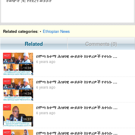
ተወካዮች ጋር የተደረገ ውይይት
Related categories
: •
Ethiopian News
Related
Comments (0)
በሞጣ ከተማ ሕዝባዊ ውይይት ከነዋሪዎች የተነሱ ጥያቄዎች
HOT
6 years ago
14:38
በሞጣ ከተማ ሕዝባዊ ውይይት ከነዋሪዎች የተነሱ ጥያቄዎች
HOT
6 years ago
14:38
በሞጣ ከተማ ሕዝባዊ ውይይት ከነዋሪዎች ለተነሱ ጥያቄዎች ከአቶ አገኘሁ ተሻገር የተሰጠ ምላሽ
HOT
6 years ago
06:37
በሞጣ ከተማ ሕዝባዊ ውይይት ከነዋሪዎች ለተነሱ ጥያቄዎች ከሃይማኖት አባቶች የተሰጠ ምላሽ
HOT