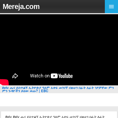
Mereja.com
#etv ጤና ይስጥልኝ ኢትዮጵያ ዓለም አቀፍ መገናኛ ብዙሀን በፊት ለፊት ገፆቻቸው ምን
ምን ጉዳዮችን ይዘው ወጡ? | EBC
#etv #etv ጤና ይስጥልኝ ኢትዮጵያ ዓለም አቀፍ መገናኛ ብዙሀን በፊት ለፊት