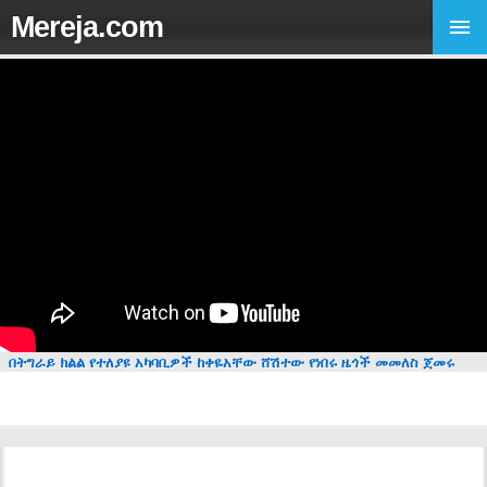
Mereja.com
በትግራይ ክልል የተለያዩ አካባቢዎች ከቀዬአቸው ሸሽተው የነበሩ ዜጎች መመለስ ጀመሩ