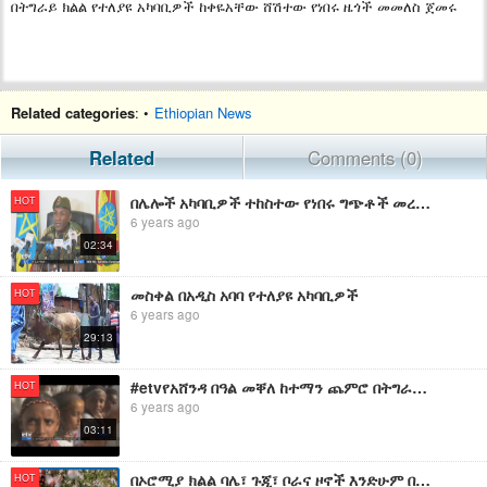
በትግራይ ክልል የተለያዩ አካባቢዎች ከቀዬአቸው ሸሽተው የነበሩ ዜጎች መመለስ ጀመሩ
Related categories
: •
Ethiopian News
Related
Comments (0)
በሌሎች አካባቢዎች ተከስተው የነበሩ ግጭቶች መረጋጋት እየታየባቸው መሆኑ ተገለፀ፡፡
HOT
6 years ago
02:34
መስቀል በአዲስ አባባ የተለያዩ አካባቢዎች
HOT
6 years ago
29:13
#etvየአሸንዳ በዓል መቐለ ከተማን ጨምሮ በትግራይ ክልል በተለያዩ አካባቢዎች በድምቀት እየተከበረ ይገኛል፡፡
HOT
6 years ago
03:11
በኦሮሚያ ክልል ባሌ፣ ጉጂ፣ ቦራና ዞኖች እንድሁም በደቡብ ክልል የተለያዩ አካባቢዎች የበረሃ አንበጣ ተከስቷል
HOT