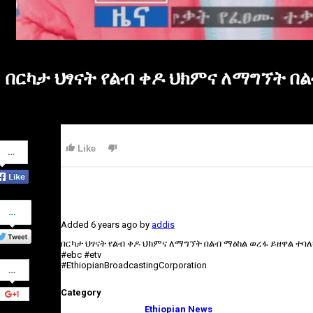
በርካታ ህፃናት የልብ ቀዶ ህክምና ለማግኘት በል
Share
Like
on
Facebook
Share
on
Added
6 years ago
by
addis
Twitter
በርካታ ህፃናት የልብ ቀዶ ህክምና ለማግኘት በልብ ማዕከል ወረፋ ይዘዋል ተባለ፡
#ebc #etv
Share
#EthiopianBroadcastingCorporation
on
Google+
Category
Ethiopian News