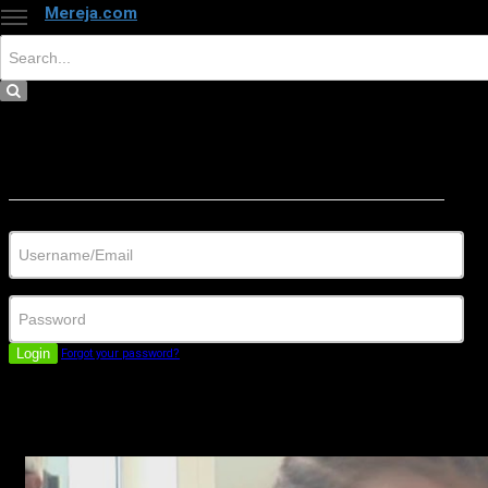
Mereja.com
×
Close
Sign in
Username/Email
Password
Login
Forgot your password?