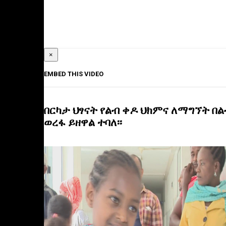
×
EMBED THIS VIDEO
በርካታ ህፃናት የልብ ቀዶ ህክምና ለማግኘት በ
ወረፋ ይዘዋል ተባለ፡፡