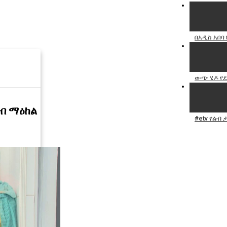
በአዲስ አበባ
ውጭ ሄዶ የደ
ልብ ማዕከል
#etv የልብ 