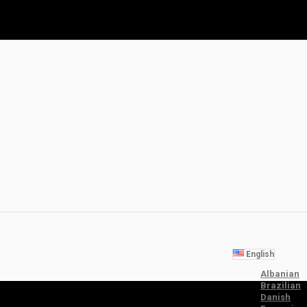
English
Albanian
Brazilian
Danish