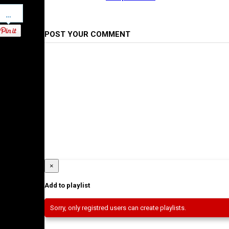
Pinterest
POST YOUR COMMENT
×
Add to playlist
Sorry, only registred users can create playlists.