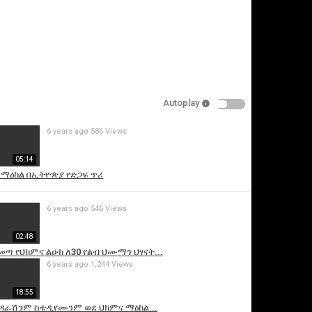
Autoplay
6 years ago
586 Views
is video
05:14
 ማዕከል በኢትዮጵያ የድጋፍ ጥሪ
6 years ago
546 Views
02:48
መጣ የህክምና ልዑክ ለ30 የልብ ህሙማን ህፃናት...
6 years ago
1,244 Views
18:55
ዳራሽንም ስቴዲየሙንም ወደ ህክምና ማዕከል...