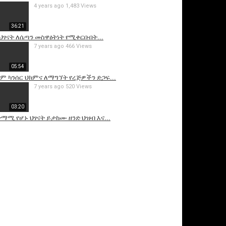
4 years ago
1,483 Views
36:21
 ህፃናት ለሴጣን መስዋዕትነት የሚቀርቡበት...
7 years ago
466 Views
05:54
ም ካንሰር ህክምና ለማግኘት የረጅዎችን ድጋፍ...
7 years ago
520 Views
03:20
ታማሚ የሆኑ ህፃናት ይታከሙ ዘንድ ህዝብ እና...