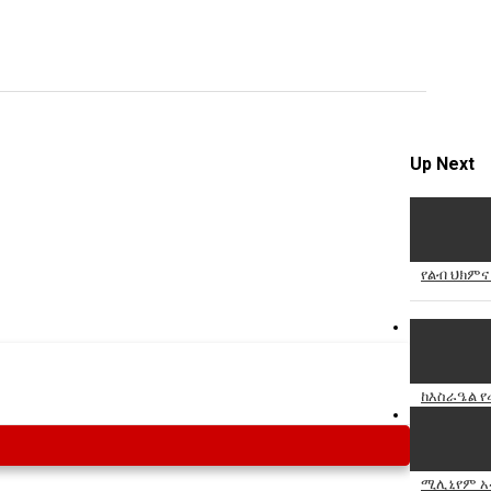
Specify
Reason
Up Next
Cancel
Report th
የልብ ህክምና
ከእስራዔል የ
ሚሊኒየም አ