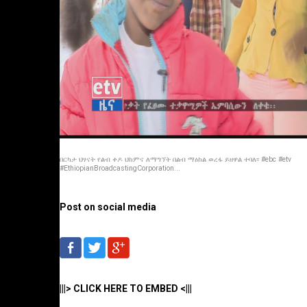
በርካታ ህፃናት የልብ ቀዶ ህክምና ለማግኘት በልብ ማዕከል ወረፋ ይዘዋል ተባለ፡፡ #ebc #etv
#EthiopianBroadcastingCorporation...
Post on social media
|||> CLICK HERE TO EMBED <|||