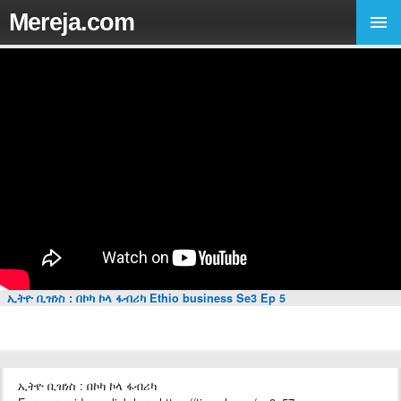
Mereja.com
ኢትዮ ቢዝነስ : በኮካ ኮላ ፋብሪካ Ethio business Se3 Ep 5
ኢትዮ ቢዝነስ : በኮካ ኮላ ፋብሪካ