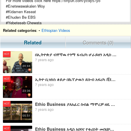
For more videos click here https://tinyurl.com/yc9y57yo
#Enetewawakalen Woy
#Kidamen Keseat
#Ehuden Be EBS
#Yebeteseb Chewata
Related categories
: •
Ethiopian Videos
Related
Comments (0)
በኢትዮጵያ ብቸኛዉ የጎማ ፋብሪካ ሆራይዘን አዲስ ጎማ/Ethio Business SE 3 EP 14
HOT
7 years ago
20:44
ኢትዮ ቢዝነስ ቆይታ በኬፕታዉን ደቡብ አፍሪካ /Ethio Business Part 2
HOT
7 years ago
23:36
Ethio Business ያለአፈር ስብል ማሞረቻ ዘዴ በስራ ፈጣሪዎቹ /Ethio Business SE 4 EP 4
HOT
7 years ago
05:51
Ethio Business አዲስ አበባና የቱሪስት መስህቦቿ/Ethio Business SE 4 EP 4
HOT