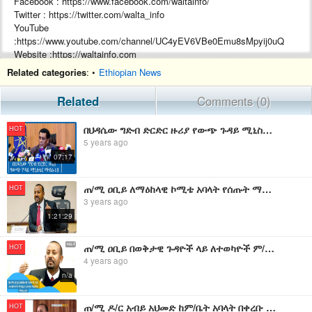
Facebook : https://www.facebook.com/waltainfo/
Twitter : https://twitter.com/walta_info
YouTube
:https://www.youtube.com/channel/UC4yEV6VBe0Emu8sMpyij0uQ
Website :https://waltainfo.com
Related categories
: •
Ethiopian News
#WaltaTV
Related
Comments (0)
በህዳሴው ግድብ ድርድር ዙሪያ የውጭ ጉዳይ ሚኒስቴር ማብራሪያ
HOT
5 years ago
07:17
ጠ/ሚ ዐቢይ ለማዕከላዊ ኮሚቴ አባላት የሰጡት ማብራሪያ
HOT
3 years ago
1:21:29
ጠ/ሚ ዐቢይ በወቅታዊ ጉዳዮች ላይ ለተወካዮች ም/ቤት አባላት እየሰጡት ያለው ማብራሪያ ( ቀጥታ )
HOT
4 years ago
n/a
ጠ/ሚ ዶ/ር አብይ አህመድ ከም/ቤት አባላት በቀረቡ ጥያቄዎች ላይ የሰጡት ማብራሪያ ክፍል 1
HOT