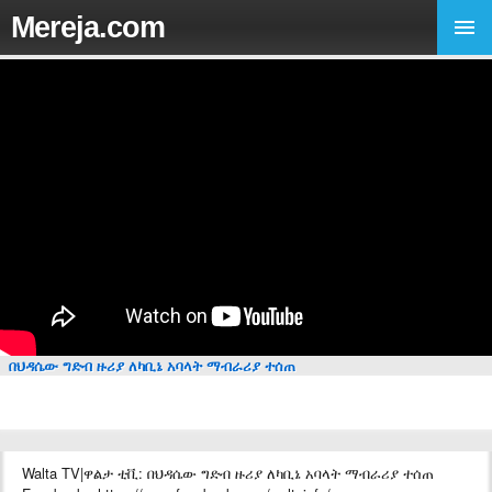
Mereja.com
በህዳሴው ግድብ ዙሪያ ለካቢኔ አባላት ማብራሪያ ተሰጠ
Walta TV|ዋልታ ቲቪ: በህዳሴው ግድብ ዙሪያ ለካቢኔ አባላት ማብራሪያ ተሰጠ