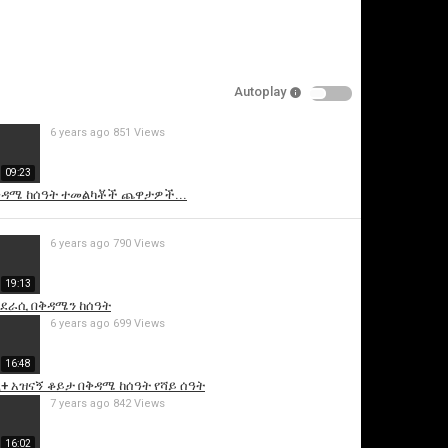
Autoplay
6 years ago
851 Views
09:23
ቅዳሜ ከሰዓት ተመልካቾች ጨዋታዎች...
is video
6 years ago
790 Views
19:13
ው ደራሲ በቅዳሜን ከሰዓት
6 years ago
699 Views
16:48
 አዝናኝ ቆይታ በቅዳሜ ከሰዓት የሻይ ሰዓት
7 years ago
842 Views
16:02