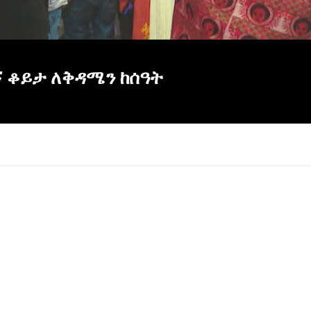
ኝ ቆይታ ለቅዳሜን ከሰዓት
×
Report
this
video