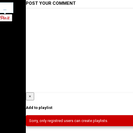
POST YOUR COMMENT
Pinterest
×
Add to playlist
Sorry, only registred users can create playlists.