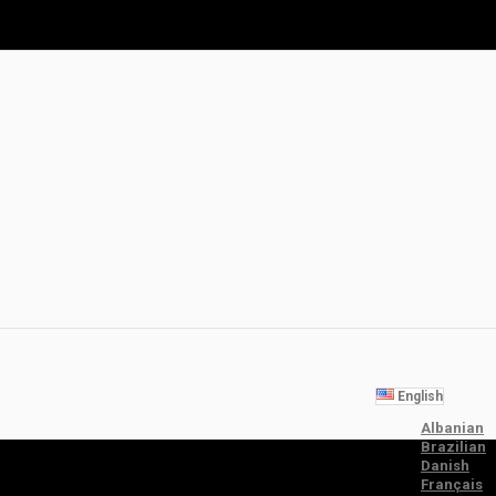
English
Albanian
Brazilian
Danish
Français