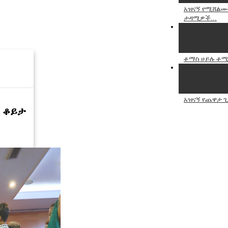
አዝናኝ የሚሸልሙ
ታዳሚዎች...
ቶማስ ሀይሉ ቶሚ+
አዝናኝ የጨዋታ 
ኝ ቆይታ