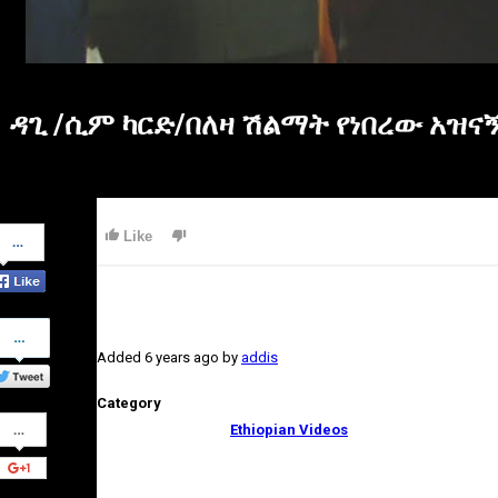
ዳጊ /ሲም ካርድ/በለዛ ሽልማት የነበረው አዝና
Share
Like
on
Facebook
Share
on
Added
6 years ago
by
addis
Twitter
Category
Share
Ethiopian Videos
on
Google+