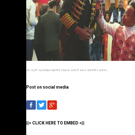
ዳጊ /ሲም ካርድ/በለዛ ሽልማት የነበረው አዝናኝ ቆይታ ለቅዳሜን ከሰዓት...
Post on social media
|||> CLICK HERE TO EMBED <|||