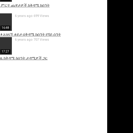
 ምርጥ ጨዋታዎች ከቅዳሜ ከሰዓት
6 years ago
699 Views
16:48
 አዝናኝ ቆይታ በቅዳሜ ከሰዓት የሻይ ሰዓት
6 years ago
707 Views
17:27
ጊዜ ከቅዳሜ ከሰዓት ታዳሚዎች ጋር