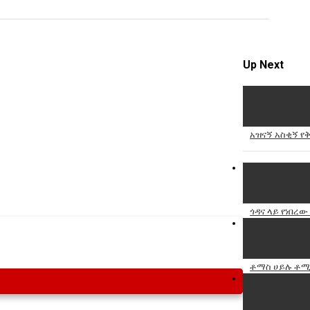
Specify
Reason
Up Next
Cancel
አዝናኝ አስቂኝ የ
Report th
ጎዳና ላይ የነበረ
ቶማስ ሀይሉ ቶሚ+