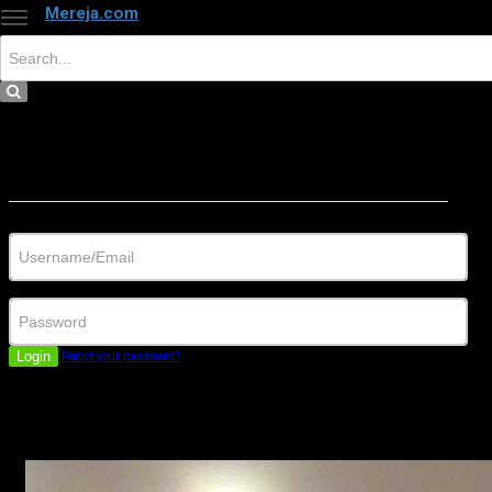
Mereja.com
×
Close
Sign in
Username/Email
Password
Login
Forgot your password?