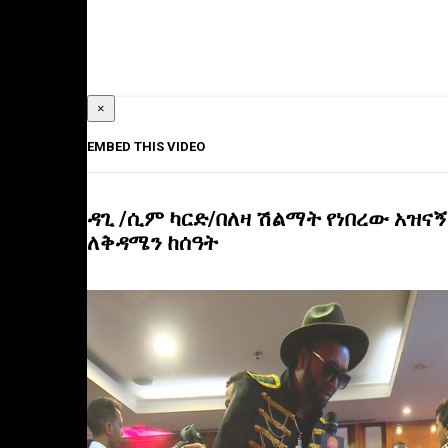
×
EMBED THIS VIDEO
ዳጊ /ሲም ካርድ/በለዛ ሽልማት የነበረው አዝና
ለቅዳሜን ከሰዓት