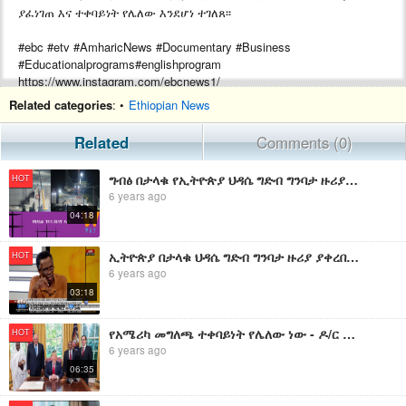
ያፈነገጠ እና ተቀባይነት የሌለው እንደሆነ ተገለጸ፡፡
#ebc #etv #AmharicNews #Documentary #Business
#Educationalprograms#englishprogram
https://www.instagram.com/ebcnews1/
Facebook: https://www.facebook.com/EBCzena/
Related categories
: •
Ethiopian News
About us: https://www.ebc.et
Related
Comments (0)
#EBC
ግብፅ በታላቁ የኢትዮጵያ ህዳሴ ግድብ ግንባታ ዙሪያ ያቀረበችው የመነሻ ሃሳብ ውድቅ መደረጉ ተገለፀ
HOT
#EthiopianBroadcastingCorporation
6 years ago
04:18
ኢትዮጵያ በታላቁ ህዳሴ ግድብ ግንባታ ዙሪያ ያቀረበችው ሀሳብ ተጠቃሚነትን መሰረት ያደረገ መሆኑን አለማቀፍ የዉሃ አጥኝዎች ተናገሩ ።
HOT
6 years ago
03:18
የአሜሪካ መግለጫ ተቀባይነት የሌለው ነው - ዶ/ር ያዕቆብ አርሳኖ
HOT
6 years ago
06:35