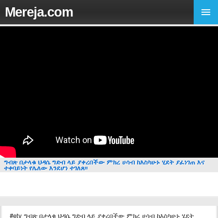
Mereja.com
ግብጽ በታላቁ ህዳሴ ግድብ ላይ ያቀረበችው ምክረ ሀሳብ ከእስካሁኑ ሂደት ያፈነገጠ እና
ተቀባይነት የሌለው እንደሆነ ተገለጸ፡፡
#etv ግብጽ በታላቁ ህዳሴ ግድብ ላይ ያቀረበችው ምክረ ሀሳብ ከእስካሁኑ ሂደት