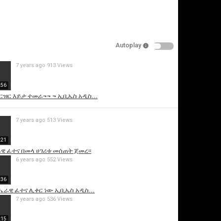
Autoplay
7 years ago
913 Views
:56
ዝርዝር እይታ ተመራ¬¬ ¬ ኢቢኤስ አዲስ...
is video
7 years ago
513 Views
:21
ሄራዊ ፈተና በመላ ሀገሪቱ መሰጠት ጀመረ፡፡
6 years ago
552 Views
:36
ብሔራዊ ፈተና ሊቀር ነው ኢቢኤስ አዲስ...
7 years ago
536 Views
:15