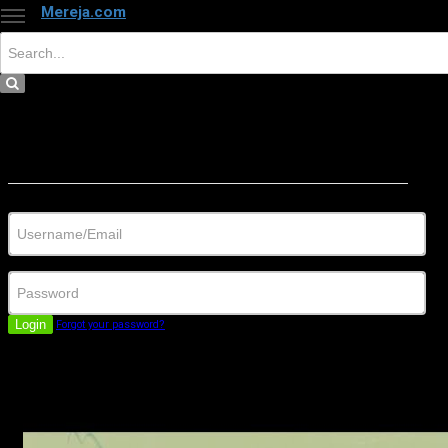
Mereja.com
×
Close
Sign in
Username/Email
Password
Login
Forgot your password?