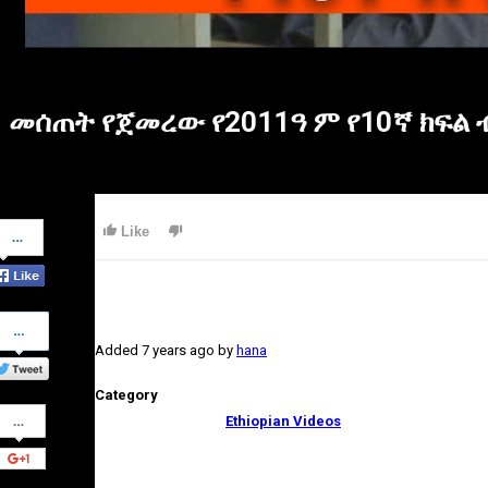
መሰጠት የጀመረው የ2011ዓ ም የ10ኛ ክፍል ብ
Share
Like
on
Facebook
Share
on
Added
7 years ago
by
hana
Twitter
Category
Share
Ethiopian Videos
on
Google+