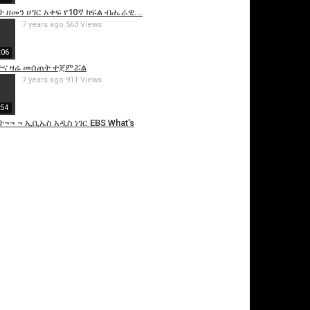
ት ዘመን ሀገር አቀፍ የ10ኛ ክፍል ብሔራዊ...
7 years ago
563 Views
:06
ፈተና ዛሬ መሰጠት ተጀምሯል
7 years ago
911 Views
:54
¬ ¬ ኢቢኤስ አዲስ ነገር EBS What's