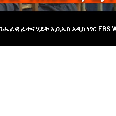
ሔራዊ ፈተና ሂደት ኢቢኤስ አዲስ ነገር EBS Wh
×
Report
this
video