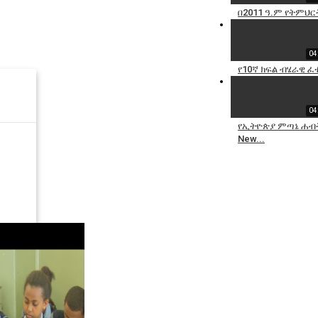
በ2011 ዓ.ም የትምህር
04
የ10ኛ ክፍል ብሄራዊ 
04
የኢትዮጵያ ምጣኔ ሐብት¬
New...