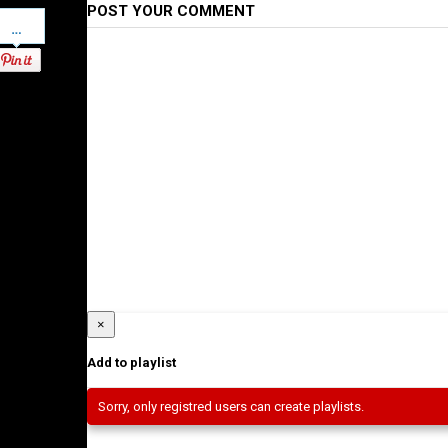
POST YOUR COMMENT
Pinterest
×
Add to playlist
Sorry, only registred users can create playlists.