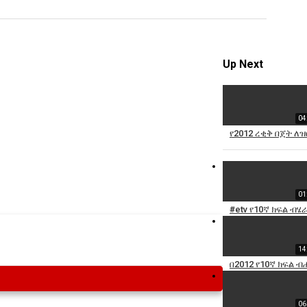
Specify
Reason
Up Next
04
Cancel
የ2012 ረቂቅ በጀት ለ
Report th
01
#etv የ10ኛ ክፍል ብ
14
በ2012 የ10ኛ ክፍል 
06