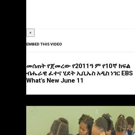
×
EMBED THIS VIDEO
መሰጠት የጀመረው የ2011ዓ ም የ10ኛ ክፍል
ብሔራዊ ፈተና ሂደት ኢቢኤስ አዲስ ነገር EBS
What's New June 11