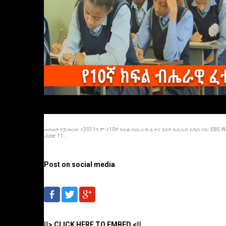
መሰጠት የጀመረው የ2011ዓ ም የ10ኛ ክፍል ብሔራዊ ፈተና ሂደት ኢቢኤስ አዲስ ነገር EBS Wh
June 11...
Post on social media
|||> CLICK HERE TO EMBED <|||