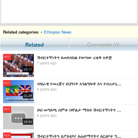
Related categories
: •
Ethiopian News
Related
Comments (0)
ሽብርተኝነትን ለመከላከል የወጣው ረቂቅ አዋጅ
HOT
7 years ago
05:17
ብሄራዊ የመረጃና ደህንነት አገልግሎት እና የብሪታኒያ ዓለም አቀፍ የደህንነት አገልግሎት በአፍሪካ ቀንድ ሽብርተኝነትን በጋራ ለመከላከል ተስማሙ | EBC
HOT
6 years ago
02:29
ይህ መግለጫ ሰምቶ በቸልታ ማለፍ ሽብርተኝነትን በተግባር መደገፍ ነው!
HOT
6 years ago
35:53
ሽብርተኝነትን ለፖለቲካ፣ ለሐይማኖትና ለርዕዮተ ዓለም ሲባል የሚፈፀም የህግ ጥሰት ድርጊት ነው።
HOT