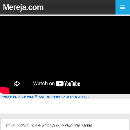
Mereja.com
የጥረት ኮርፖሬት የሴቶች እግር ኳስ ቡድን የኢድ በዓል አከባበር
የጥረት ኮርፖሬት የሴቶች እግር ኳስ ቡድን የኢድ በዓል አከባበር