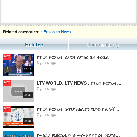
Related categories
: •
Ethiopian News
Related
Comments (0)
የጥረት ኮርፖሬት ሪፖርት ለምክር ቤቱ ቀርቧል
HOT
6 years ago
57:15
LTV WORLD: LTV NEWS : የጥረት ኮርፖሬት ኩባንያዎች ወደ ግል ሊዛወሩ ነው
HOT
7 years ago
05:37
የጥረት ኮርፖሬት ኩባንያ አክሲዮን ሽያጭና ሌሎች ኢቢኤስ አዲስ ነገር EBS What's New July 16, 2011
HOT
7 years ago
05:36
የወልደያ ዩኒቨርሲቲ የዛሬ ውሎ እና የጥረት ኮርፖሬት እጣፈንታን የተመለከቱ ዜናዎች በዋና ዋና ዜናችን አካተናል።