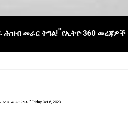
 ሕዝብ መራር ትግል! ፟ የኢትዮ 360 መረጃዎች
ሕዝብ መራር ትግል! " Friday Oct 6, 2023
×
Report
this
video