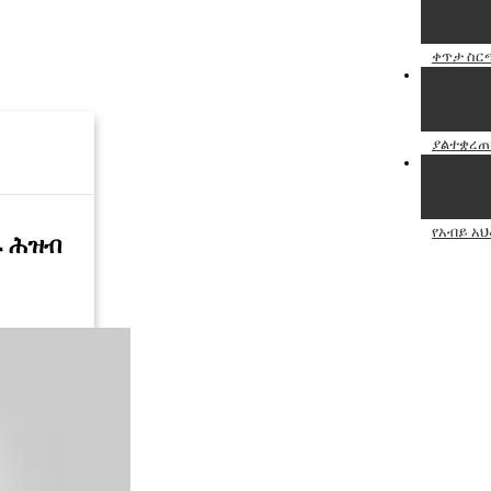
ቀጥታ ስርጭ
ያልተቋረጠው
የአብይ አህ
ራ ሕዝብ