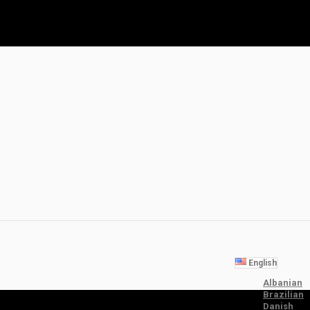
English
Albanian
Brazilian
Danish