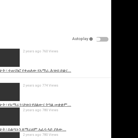
Autoplay
2 years ago
760 Views
is video
ት ፡ ተጠናክሮ የቀጠለው የአማራ ሕዝብ ድልና...
2 years ago
774 Views
ት ፡ የአማራን ህዝብ የህልውና ትግል መቋቋም...
2 years ago
780 Views
ት ፡ ስልጣኑን ለማራዘም አፈሳ ላይ ያለው...
2 years ago
780 Views