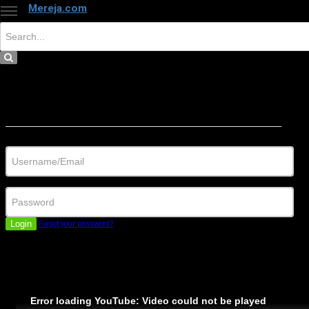
Mereja.com
×
Close
Sign in
Username/Email
Password
Login
Forgot your password?
Error loading YouTube: Video could not be played