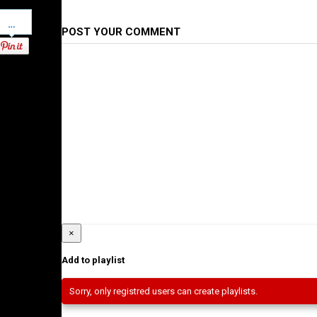
Pinterest
POST YOUR COMMENT
×
Add to playlist
Sorry, only registred users can create playlists.