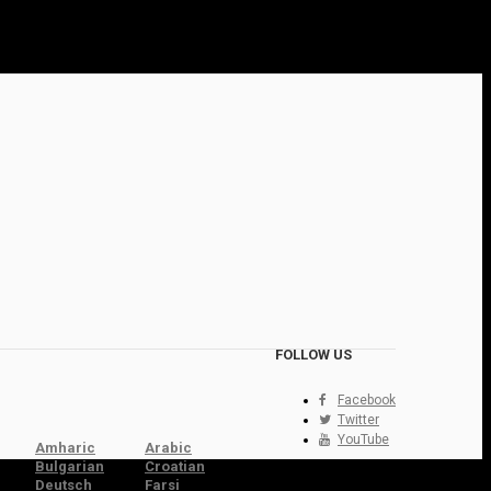
FOLLOW US
Facebook
Twitter
YouTube
Amharic
Arabic
Bulgarian
Croatian
Deutsch
Farsi