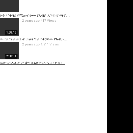
ት ፡ "ቀባሪ የሚጠብቀው የአብይ አገዛዝና ጫፍ...
2 years ago
417 Views
1:58:45
 የአማራ ሕዝብ ድልና ግራ የተጋባው የአብይ...
2 years ago
1,211 Views
2:38:31
መድ የሱሉልታ ምሽግ ቁፋሮና የአማራ ህዝብ...