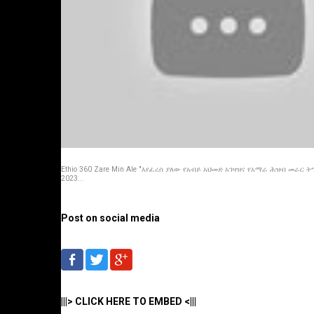
Ethio 360 Zare Min Ale "እየፈረሰ ያለው የአብይ አህመድ አገዛዝና የአማራ ሕዝብ መራር ትግል!
2023...
Post on social media
|||> CLICK HERE TO EMBED <|||