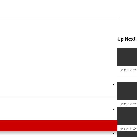
Specify
Reason
Up Next
Cancel
Report th
ቀጥታ ስርጭ
ቀጥታ ስርጭ
ቀጥታ ስርጭ