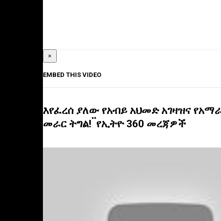
×
EMBED THIS VIDEO
እየፈረሰ ያለው የአብይ አህመድ አገዛዝና የአማ
መራር ትግል! ፟ የኢትዮ 360 መረጃዎች